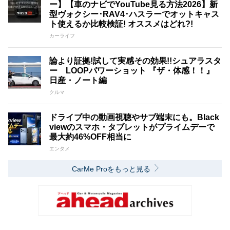
ー】【車のナビでYouTube見る方法2026】新
型ヴォクシー･RAV4･ハスラーでオットキャス
ト使えるか比較検証! オススメはどれ?!
カーライフ
論より証拠!試して実感その効果!!シュアラスタ
ー LOOPパワーショット 『ザ・体感！！』
日産・ノート編
クルマ
ドライブ中の動画視聴やサブ端末にも。Black
viewのスマホ・タブレットがプライムデーで
最大約46%OFF相当に
エンタメ
CarMe Proをもっと見る