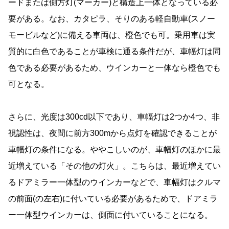
ードまたは側方灯(マーカー)と構造上一体となっている必
要がある。なお、カタピラ、そりのある軽自動車(スノー
モービルなど)に備える車両は、橙色でも可。乗用車は実
質的に白色であることが車検に通る条件だが、車幅灯は同
色である必要があるため、ウインカーと一体なら橙色でも
可となる。
さらに、光度は300cd以下であり、車幅灯は2つか4つ、非
視認性は、夜間に前方300mから点灯を確認できることが
車幅灯の条件になる。ややこしいのが、車幅灯のほかに最
近増えている「その他の灯火」。こちらは、最近増えてい
るドアミラー一体型のウインカーなどで、車幅灯はクルマ
の前面(の左右)に付いている必要があるためで、ドアミラ
ー一体型ウインカーは、側面に付いていることになる。