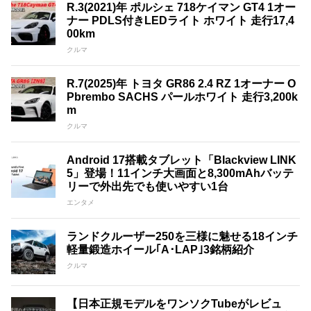
R.3(2021)年 ポルシェ 718ケイマン GT4 1オー
ナー PDLS付きLEDライト ホワイト 走行17,4
00km
クルマ
R.7(2025)年 トヨタ GR86 2.4 RZ 1オーナー O
Pbrembo SACHS パールホワイト 走行3,200k
m
クルマ
Android 17搭載タブレット「Blackview LINK
5」登場！11インチ大画面と8,300mAhバッテ
リーで外出先でも使いやすい1台
エンタメ
ランドクルーザー250を三様に魅せる18インチ
軽量鍛造ホイール｢A･LAP｣3銘柄紹介
クルマ
【日本正規モデルをワンソクTubeがレビュ