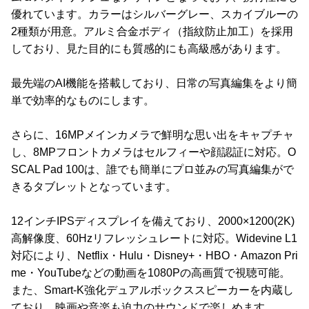
優れています。カラーはシルバーグレー、スカイブルーの
2種類が用意。アルミ合金ボディ（指紋防止加工）を採用
しており、見た目的にも質感的にも高級感があります。
最先端のAI機能を搭載しており、日常の写真編集をより簡
単で効率的なものにします。
さらに、16MPメインカメラで鮮明な思い出をキャプチャ
し、8MPフロントカメラはセルフィーや顔認証に対応。O
SCAL Pad 100は、誰でも簡単にプロ並みの写真編集がで
きるタブレットとなっています。
12インチIPSディスプレイを備えており、2000×1200(2K)
高解像度、60Hzリフレッシュレートに対応。Widevine L1
対応により、Netflix・Hulu・Disney+・HBO・Amazon Pri
me・YouTubeなどの動画を1080Pの高画質で視聴可能。
また、Smart-K強化デュアルボックススピーカーを内蔵し
ており、映画や音楽も迫力のサウンドで楽しめます。