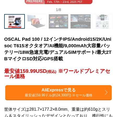
1
/
8
OSCAL Pad 100 / 12インチIPS/Android15/2K/Uni
soc T615オクタオア/AI機能/9,000mAh大容量バッ
テリー/18W急速充電/デュアルSIMサポート/最大2T
BマイクロSD対応/GPS搭載
最安値159.99USD
※ワールドプレミアセ
(税込)
ール価格
AliExpressで見る
最安値159.99ドル(約24,300円) ※セール価格
筐体サイズは281.7×177.2×8.0mm、重量は約610gとスリ
ム＆スタイリッシュなデザインとなっており、携行性にも