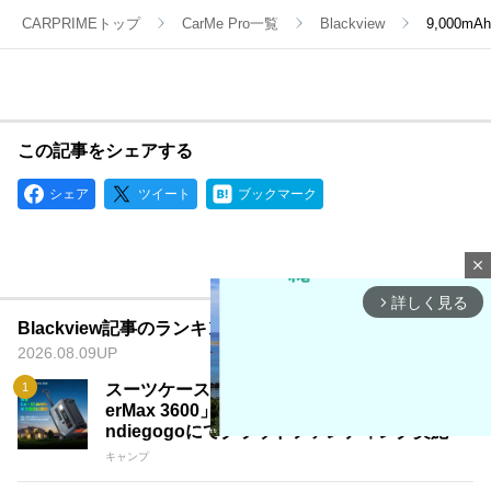
CARPRIMEトップ
CarMe Pro一覧
Blackview
9,000
この記事をシェアする
シェア
ツイート
ブックマーク
close
詳しく見る
arrow_forward_ios
Blackview記事のランキング
2026.08.09UP
スーツケース型ポータブル電源「OSCAL Pow
erMax 3600」発表！3600Wh大容量蓄電池、I
ndiegogoにてクラウドファンディング実施
キャンプ