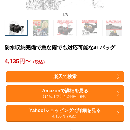
1
/
8
防水収納完備で急な雨でも対応可能な4Lバッグ
4,135円〜
（税込）
楽天で検索
Amazonで詳細を見る
【14％オフ】4,244円
（税込）
Yahoo!ショッピングで詳細を見る
4,135円
（税込）