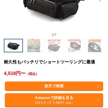
1
/
7
耐久性もバッチリでショートツーリングに最適
4,518円〜
（税込）
楽天で検索
Amazonで詳細を見る
【14％オフ】5,192円
（税込）