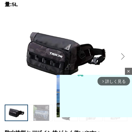
量:5L
close
詳しく見る
arrow_forward_ios
1
/
9