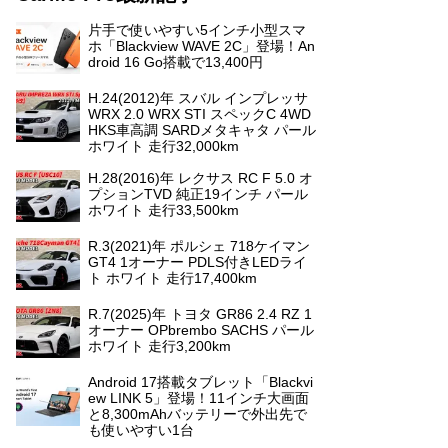
片手で使いやすい5インチ小型スマ
ホ「Blackview WAVE 2C」登場！An
droid 16 Go搭載で13,400円
H.24(2012)年 スバル インプレッサ
WRX 2.0 WRX STI スペックC 4WD
HKS車高調 SARDメタキャタ パール
ホワイト 走行32,000km
H.28(2016)年 レクサス RC F 5.0 オ
プションTVD 純正19インチ パール
ホワイト 走行33,500km
R.3(2021)年 ポルシェ 718ケイマン
GT4 1オーナー PDLS付きLEDライ
ト ホワイト 走行17,400km
R.7(2025)年 トヨタ GR86 2.4 RZ 1
オーナー OPbrembo SACHS パール
ホワイト 走行3,200km
Android 17搭載タブレット「Blackvi
ew LINK 5」登場！11インチ大画面
と8,300mAhバッテリーで外出先で
も使いやすい1台