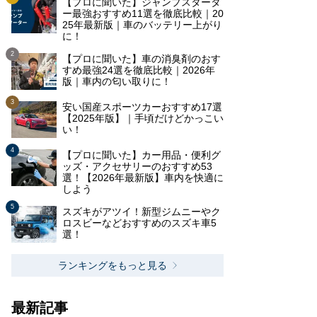
【プロに聞いた】ジャンプスタータ
ー最強おすすめ11選を徹底比較｜20
25年最新版｜車のバッテリー上がり
に！
【プロに聞いた】車の消臭剤のおす
すめ最強24選を徹底比較｜2026年
版｜車内の匂い取りに！
安い国産スポーツカーおすすめ17選
【2025年版】｜手頃だけどかっこい
い！
【プロに聞いた】カー用品・便利グ
ッズ・アクセサリーのおすすめ53
選！【2026年最新版】車内を快適に
しよう
スズキがアツイ！新型ジムニーやク
ロスビーなどおすすめのスズキ車5
選！
ランキングをもっと見る
最新記事