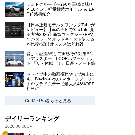
ランドクルーザー250を三様に魅せ
る18インチ軽量鍛造ホイール｢A･LA
P｣3銘柄紹介
【日本正規モデルをワンソクTubeが
レビュー】【車のナビでYouTube見
る方法2026】新型ヴォクシー･RAV
4･ハスラーでオットキャスト使える
か比較検証! オススメはどれ?!
論より証拠!試して実感その効果!!シ
ュアラスター LOOPパワーショッ
ト 『ザ・体感！！』日産・ノート編
ドライブ中の動画視聴やサブ端末に
も。Blackviewのスマホ・タブレッ
トがプライムデーで最大約46%OFF
相当に
CarMe Proをもっと見る
デイリーランキング
2026.08.08UP