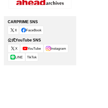
CARPRIME SNS
X
FaceBook
公式YouTube SNS
X
YouTube
Instagram
LINE
TikTok