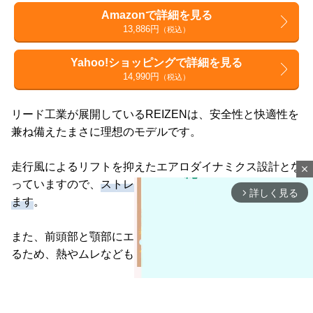
Amazonで詳細を見る
13,886円
（税込）
Yahoo!ショッピングで詳細を見る
14,990円
（税込）
リード工業が展開しているREIZENは、安全性と快適性を
兼ね備えたまさに理想のモデルです。
走行風によるリフトを抑えたエアロダイナミクス設計とな
close
っていますので、
ストレスフリーでライディングを楽しめ
詳しく見る
arrow_forward_ios
ます
。
また、前頭部と顎部にエアベンチレーションを装備してい
るため、熱やムレなども軽減できます。