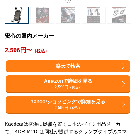
1
/
7
安心の国内メーカー
2,596円〜
（税込）
楽天で検索
Amazonで詳細を見る
2,596円
（税込）
Yahoo!ショッピングで詳細を見る
2,596円
（税込）
Kaedearは横浜に拠点を置く日本のバイク用品メーカー
で、KDR-M11Cは同社が提供するクランプタイプのスマ