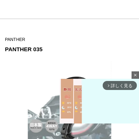
PANTHER
PANTHER 035
close
詳しく見る
arrow_forward_ios