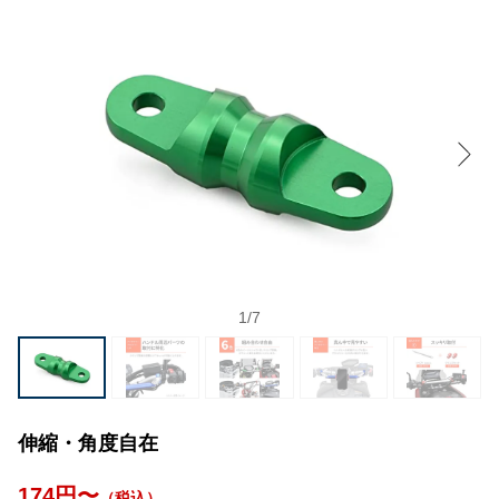
1
/
7
伸縮・角度自在
174円〜
（税込）