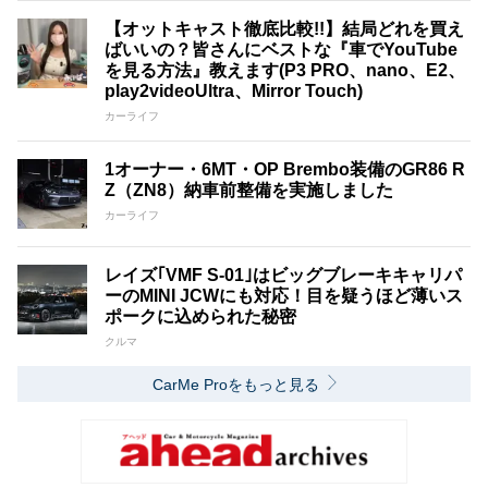
【オットキャスト徹底比較!!】結局どれを買え
ばいいの？皆さんにベストな『車でYouTube
を見る方法』教えます(P3 PRO、nano、E2、
play2videoUltra、Mirror Touch)
カーライフ
1オーナー・6MT・OP Brembo装備のGR86 R
Z（ZN8）納車前整備を実施しました
カーライフ
レイズ｢VMF S-01｣はビッグブレーキキャリパ
ーのMINI JCWにも対応！目を疑うほど薄いス
ポークに込められた秘密
クルマ
CarMe Proをもっと見る