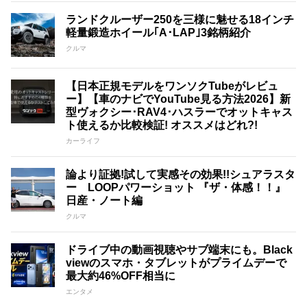
ランドクルーザー250を三様に魅せる18インチ
軽量鍛造ホイール｢A･LAP｣3銘柄紹介
クルマ
【日本正規モデルをワンソクTubeがレビュ
ー】【車のナビでYouTube見る方法2026】新
型ヴォクシー･RAV4･ハスラーでオットキャス
ト使えるか比較検証! オススメはどれ?!
カーライフ
論より証拠!試して実感その効果!!シュアラスタ
ー LOOPパワーショット 『ザ・体感！！』
日産・ノート編
クルマ
ドライブ中の動画視聴やサブ端末にも。Black
viewのスマホ・タブレットがプライムデーで
最大約46%OFF相当に
エンタメ