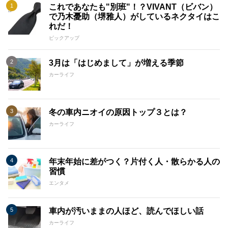
これであなたも"別班"！？VIVANT（ビバン）
で乃木憂助（堺雅人）がしているネクタイはこ
れだ！
ピックアップ
3月は「はじめまして」が増える季節
カーライフ
冬の車内ニオイの原因トップ３とは？
カーライフ
年末年始に差がつく？片付く人・散らかる人の
習慣
エンタメ
車内が汚いままの人ほど、読んでほしい話
カーライフ