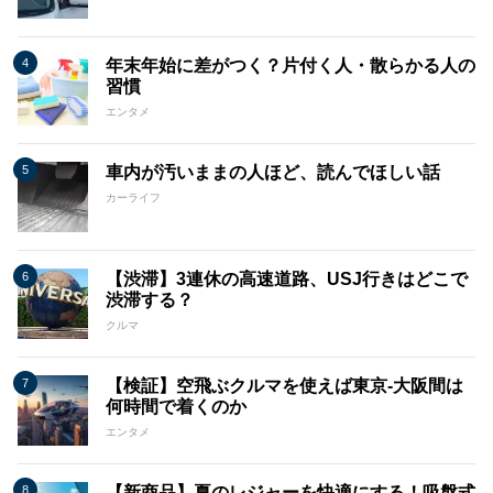
年末年始に差がつく？片付く人・散らかる人の
習慣
エンタメ
車内が汚いままの人ほど、読んでほしい話
カーライフ
【渋滞】3連休の高速道路、USJ行きはどこで
渋滞する？
クルマ
【検証】空飛ぶクルマを使えば東京-大阪間は
何時間で着くのか
エンタメ
【新商品】夏のレジャーを快適にする！吸盤式