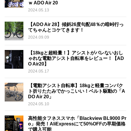
ｗ ADO Air 20
2024.05.13
【ADO Air 28】傾斜26度勾配48％の暗峠行っ
てちゃんとコケてきます！
2024.09.09
【18kgと超軽量！】アシストがバレないおし
ゃれな電動アシスト自転車をレビュー！【AD
O Air20】
2024.05.17
【電動アシスト自転車】18kgと軽量コンパク
ト折りたたみでかっこいい！ベルト駆動の「A
DO Air 20」
2024.05.10
高性能タフネススマホ「Blackview BL9000 Pr
o」発売！AliExpressにて50%OFFの早期価格
で購入可能