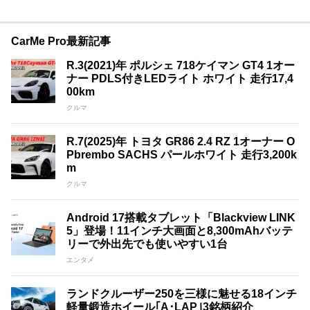
CarMe Pro最新記事
R.3(2021)年 ポルシェ 718ケイマン GT4 1オー
ナー PDLS付きLEDライト ホワイト 走行17,4
00km
クルマ
R.7(2025)年 トヨタ GR86 2.4 RZ 1オーナー O
Pbrembo SACHS パールホワイト 走行3,200k
m
クルマ
Android 17搭載タブレット「Blackview LINK
5」登場！11インチ大画面と8,300mAhバッテ
リーで外出先でも使いやすい1台
エンタメ
ランドクルーザー250を三様に魅せる18インチ
軽量鍛造ホイール｢A･LAP｣3銘柄紹介