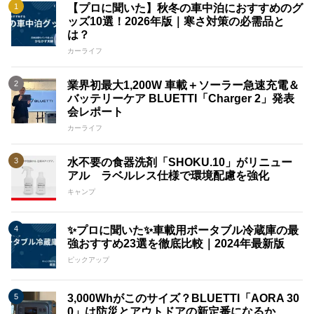
【プロに聞いた】秋冬の車中泊におすすめのグ
ッズ10選！2026年版｜寒さ対策の必需品と
は？
カーライフ
業界初最大1,200W 車載＋ソーラー急速充電＆
バッテリーケア BLUETTI「Charger 2」発表
会レポート
カーライフ
水不要の食器洗剤「SHOKU.10」がリニュー
アル ラベルレス仕様で環境配慮を強化
キャンプ
✨プロに聞いた✨車載用ポータブル冷蔵庫の最
強おすすめ23選を徹底比較｜2024年最新版
ピックアップ
3,000Whがこのサイズ？BLUETTI「AORA 30
0」は防災とアウトドアの新定番になるか