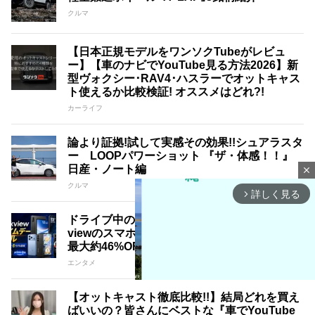
クルマ
【日本正規モデルをワンソクTubeがレビュ
ー】【車のナビでYouTube見る方法2026】新
型ヴォクシー･RAV4･ハスラーでオットキャス
ト使えるか比較検証! オススメはどれ?!
カーライフ
論より証拠!試して実感その効果!!シュアラスタ
ー LOOPパワーショット 『ザ・体感！！』
日産・ノート編
close
クルマ
詳しく見る
arrow_forward_ios
ドライブ中の動画視聴やサブ端末にも。Black
viewのスマホ・タブレットがプライムデーで
最大約46%OFF相当に
エンタメ
【オットキャスト徹底比較!!】結局どれを買え
ばいいの？皆さんにベストな『車でYouTube