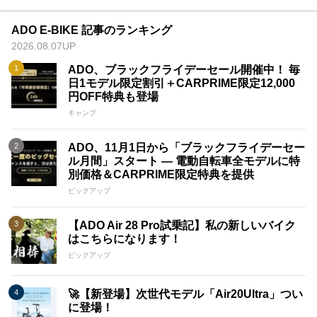
一連の専門的な実験設備を持ち、技術面では多くの画期的な特
許を蓄積しています。 その結果、製品の品質においては、多
ADO E-BIKE 記事のランキング
くの競争相手よりも優位を保っています。ADOはこれまでの実
2026.08.07UP
績を元に、革新的な技術と高品質な製品により市場での地位を
確立しています。
ADO、ブラックフライデーセール開催中！ 毎
日1モデル限定割引＋CARPRIME限定12,000
・独自のブランド哲学：ADOはECOな環境を重視し、その価
円OFF特典も登場
値観を製品に反映させています。 私たちは持続可能な製造プ
ロセスと素材の選定に努め、環境にやさしいアプローチを追求
キャンプ
しています。
ADO、11月1日から「ブラックフライデーセー
・自信をもって挑む品質：ADOは若いブランドでありながら、
ル月間」スタート ― 電動自転車全モデルに特
電動アシスト自転車の品質について自信を持っています。 競
別価格＆CARPRIME限定特典を提供
争相手に負けない高品質な製品を提供することをお約束いたし
ピックアップ
ます。
ADO電動アシスト自転車は、常に進化し続ける市場で、革新的
【ADO Air 28 Pro試乗記】私の新しいバイク
な製品と共にお客様の期待に応えることをお約束いたします。
はこちらになります！
私たちは将来のモビリティにおいて積極的な役割を果たし、お
ピックアップ
客様に価値あるライフスタイルを提供してまいります。
🚀【新登場】次世代モデル「Air20Ultra」つい
に登場！