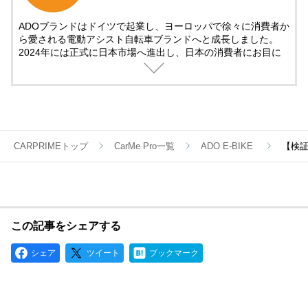
ADOブランドはドイツで起業し、ヨーロッパで徐々に消費者か
ら愛される電動アシスト自転車ブランドへと成長しました。
2024年には正式に日本市場へ進出し、日本の消費者にお目に
かかります。
我々は、日本のユーザーに向けて、ファッション性、技術性、
高品質を兼ね備えた電動アシスト自転車製品と、信頼できるロ
ーカライズされたアフターサービスを提供することに尽力致し
ます。
CARPRIMEトップ
CarMe Pro一覧
ADO E-BIKE
【検証
弊社は既に東京にてアフターサービスセンターとローカル倉庫
を設立しており、2024年にはさらに力を入れ、サービス範囲
拡大と品質向上を目指し、日本のユーザーの生活をより豊かに
することを目標として掲げています。
ADOは、環境への配慮と卓越した製品品質に焦点を当て、持続
可能な未来の実現に貢献しています。
この記事をシェアする
ADOは若いブランドではありますが、電動アシスト自転車の品
質において、他社に引けを取らない自信がございます。
シェア
ツイート
ブックマーク
【特徴と強み】
・豊富な経験と実績：ADO（エーディーオー）は電動アシスト
自転車分野において、数百、数千の信頼性実験データに基づく