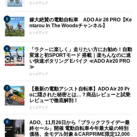
ピックアップ
嫁大絶賛の電動自転車 ADO Air 28 PRO【Ke
ntarou In The Woodsチャンネル】
ピックアップ
「ラク～に楽しく」走りたい方にお勧め！自動
変速と初SPORTモード 搭載｜楽ちんなのに速
い快速ポタリング Eバイク ≪ADO Air20 PRO
≫
ピックアップ
【最新の電動アシスト自転車】ADO Air 20 Pr
oに隠された秘密とは…？商品レビューと試乗
レビューで徹底解剖！
ピックアップ
ADO、11月26日から「ブラックフライデー最
終セール」開催 電動自転車今年最大級の特別
価格、全モデル対象＆CARPRIME限定12,000