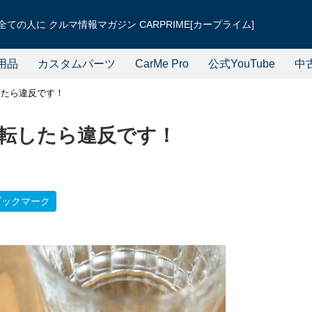
ての人に クルマ情報マガジン CARPRIME[カープライム]
用品
カスタムパーツ
CarMe Pro
公式YouTube
中
したら違反です！
転したら違反です！
ブックマーク