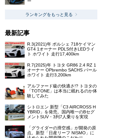
ー
ランキングをもっと見る
最新記事
R.3(2021)年 ポルシェ 718ケイマン
GT4 1オーナー PDLS付きLEDライ
ト ホワイト 走行17,400km
R.7(2025)年 トヨタ GR86 2.4 RZ 1
オーナー OPbrembo SACHS パール
ホワイト 走行3,200km
アルファード級の快適さ!? トヨタの
「TOTONE」は本当に眠れるのか体
験してみた
シトロエン 新型「C3 AIRCROSS H
YBRID」を発売。国内唯一のBセグ
メントSUV・3列7人乗りを実現
「グライダーの滑空感」が開発の原
点。新型「日産リーフ NISMO」に
込められた開発陣のこだわり