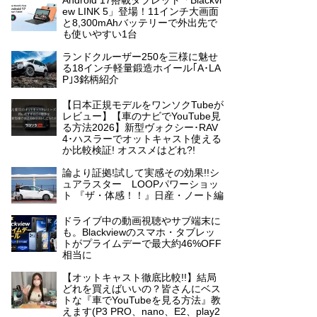
Android 17搭載タブレット「Blackvi
ew LINK 5」登場！11インチ大画面
と8,300mAhバッテリーで外出先で
も使いやすい1台
ランドクルーザー250を三様に魅せ
る18インチ軽量鍛造ホイール｢A･LA
P｣3銘柄紹介
【日本正規モデルをワンソクTubeが
レビュー】【車のナビでYouTube見
る方法2026】新型ヴォクシー･RAV
4･ハスラーでオットキャスト使える
か比較検証! オススメはどれ?!
論より証拠!試して実感その効果!!シ
ュアラスター LOOPパワーショッ
ト 『ザ・体感！！』日産・ノート編
ドライブ中の動画視聴やサブ端末に
も。Blackviewのスマホ・タブレッ
トがプライムデーで最大約46%OFF
相当に
【オットキャスト徹底比較!!】結局
どれを買えばいいの？皆さんにベス
トな『車でYouTubeを見る方法』教
えます(P3 PRO、nano、E2、play2