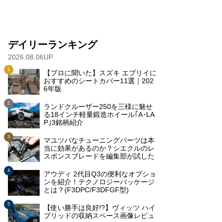
デイリーランキング
2026.08.06UP
【プロに聞いた】スズキ エブリイに
おすすめのシートカバー11選｜202
6年版
ランドクルーザー250を三様に魅せ
る18インチ軽量鍛造ホイール｢A･LA
P｣3銘柄紹介
マユツバなチューニングパーツは本
当に効果があるのか？シエクルのレ
スポンスブレードを編集部が試した
アウディ 2代目Q3の便利なオプショ
ンを紹介！テクノロジーパッケージ
とは？(F3DPC/F3DFGF型)
【使い勝手は良好!?】ヴィッツ ハイ
ブリッドの収納スペース画像レビュ