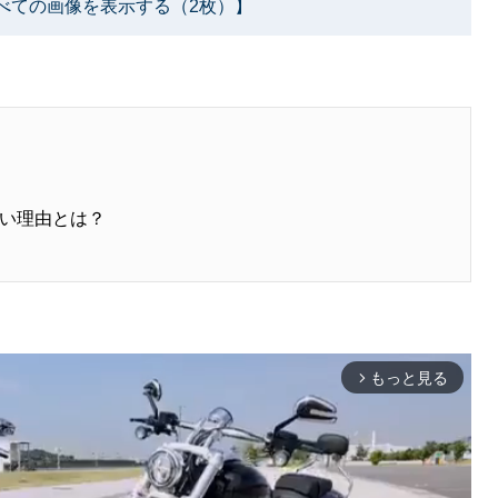
べての画像を表示する（2枚）】
い理由とは？
もっと見る
arrow_forward_ios