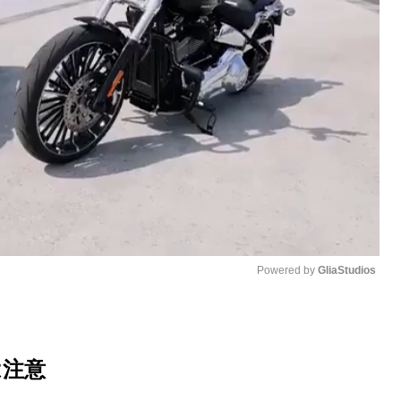
Powered by 
GliaStudios
M
u
は注意
t
e