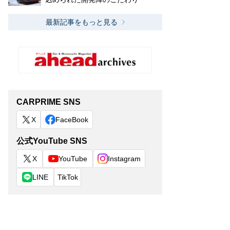
最新記事をもっと見る
CARPRIME SNS
X
FaceBook
公式YouTube SNS
X
YouTube
Instagram
LINE
TikTok