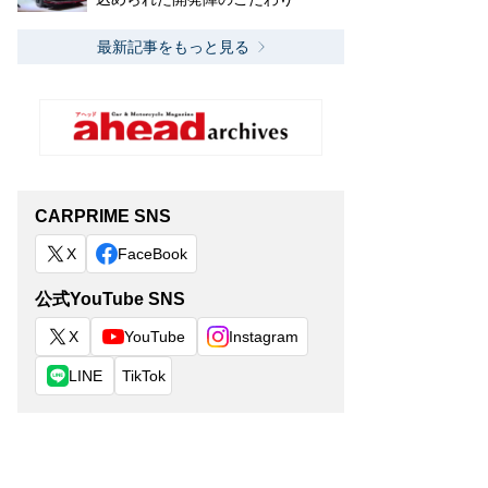
最新記事をもっと見る
CARPRIME SNS
X
FaceBook
公式YouTube SNS
X
YouTube
Instagram
LINE
TikTok