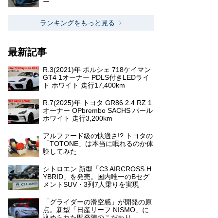
ー
ランキングをもっと見る
最新記事
R.3(2021)年 ポルシェ 718ケイマン
GT4 1オーナー PDLS付きLEDライ
ト ホワイト 走行17,400km
R.7(2025)年 トヨタ GR86 2.4 RZ 1
オーナー OPbrembo SACHS パール
ホワイト 走行3,200km
アルファード級の快適さ!? トヨタの
「TOTONE」は本当に眠れるのか体
験してみた
シトロエン 新型「C3 AIRCROSS H
YBRID」を発売。国内唯一のBセグ
メントSUV・3列7人乗りを実現
「グライダーの滑空感」が開発の原
点。新型「日産リーフ NISMO」に
込められた開発陣のこだわり