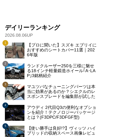
デイリーランキング
2026.08.06UP
【プロに聞いた】スズキ エブリイに
おすすめのシートカバー11選｜202
6年版
ランドクルーザー250を三様に魅せ
る18インチ軽量鍛造ホイール｢A･LA
P｣3銘柄紹介
マユツバなチューニングパーツは本
当に効果があるのか？シエクルのレ
スポンスブレードを編集部が試した
アウディ 2代目Q3の便利なオプショ
ンを紹介！テクノロジーパッケージ
とは？(F3DPC/F3DFGF型)
【使い勝手は良好!?】ヴィッツ ハイ
ブリッドの収納スペース画像レビュ