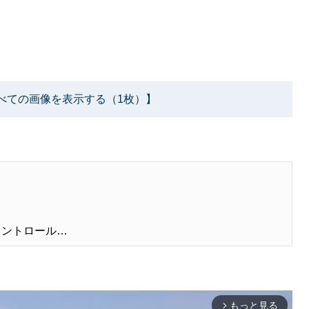
べての画像を表示する（1枚）】
コントロール…
もっと見る
arrow_forward_ios