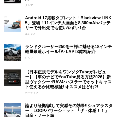
クルマ
Android 17搭載タブレット「Blackview LINK
5」登場！11インチ大画面と8,300mAhバッテ
リーで外出先でも使いやすい1台
エンタメ
ランドクルーザー250を三様に魅せる18インチ
軽量鍛造ホイール｢A･LAP｣3銘柄紹介
クルマ
【日本正規モデルをワンソクTubeがレビュ
ー】【車のナビでYouTube見る方法2026】新
型ヴォクシー･RAV4･ハスラーでオットキャス
ト使えるか比較検証! オススメはどれ?!
カーライフ
論より証拠!試して実感その効果!!シュアラスタ
ー LOOPパワーショット 『ザ・体感！！』
日産・ノート編