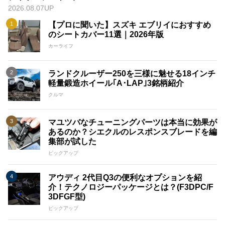
2026.08.07UP
【プロに聞いた】スズキ エブリイにおすすめ
のシートカバー11選｜2026年版
カーライフ
ランドクルーザー250を三様に魅せる18インチ
軽量鍛造ホイール｢A･LAP｣3銘柄紹介
クルマ
マユツバなチューニングパーツは本当に効果が
あるのか？シエクルのレスポンスブレードを編
集部が試した
ピックアップ
アウディ 2代目Q3の便利なオプションを紹
介！テクノロジーパッケージとは？(F3DPC/F
3DFGF型)
ピックアップ