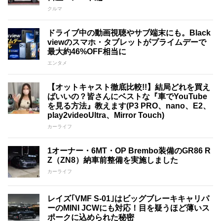
クルマ
ドライブ中の動画視聴やサブ端末にも。Black
viewのスマホ・タブレットがプライムデーで
最大約46%OFF相当に
エンタメ
【オットキャスト徹底比較!!】結局どれを買え
ばいいの？皆さんにベストな『車でYouTube
を見る方法』教えます(P3 PRO、nano、E2、
play2videoUltra、Mirror Touch)
カーライフ
1オーナー・6MT・OP Brembo装備のGR86 R
Z（ZN8）納車前整備を実施しました
カーライフ
レイズ｢VMF S-01｣はビッグブレーキキャリパ
ーのMINI JCWにも対応！目を疑うほど薄いス
ポークに込められた秘密