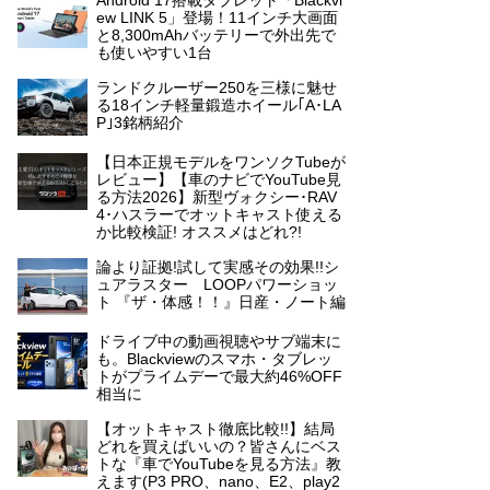
Android 17搭載タブレット「Blackvi
ew LINK 5」登場！11インチ大画面
と8,300mAhバッテリーで外出先で
も使いやすい1台
ランドクルーザー250を三様に魅せ
る18インチ軽量鍛造ホイール｢A･LA
P｣3銘柄紹介
【日本正規モデルをワンソクTubeが
レビュー】【車のナビでYouTube見
る方法2026】新型ヴォクシー･RAV
4･ハスラーでオットキャスト使える
か比較検証! オススメはどれ?!
論より証拠!試して実感その効果!!シ
ュアラスター LOOPパワーショッ
ト 『ザ・体感！！』日産・ノート編
ドライブ中の動画視聴やサブ端末に
も。Blackviewのスマホ・タブレッ
トがプライムデーで最大約46%OFF
相当に
【オットキャスト徹底比較!!】結局
どれを買えばいいの？皆さんにベス
トな『車でYouTubeを見る方法』教
えます(P3 PRO、nano、E2、play2