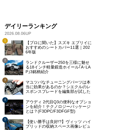
デイリーランキング
2026.08.06UP
【プロに聞いた】スズキ エブリイに
おすすめのシートカバー11選｜202
6年版
ランドクルーザー250を三様に魅せ
る18インチ軽量鍛造ホイール｢A･LA
P｣3銘柄紹介
マユツバなチューニングパーツは本
当に効果があるのか？シエクルのレ
スポンスブレードを編集部が試した
アウディ 2代目Q3の便利なオプショ
ンを紹介！テクノロジーパッケージ
とは？(F3DPC/F3DFGF型)
【使い勝手は良好!?】ヴィッツ ハイ
ブリッドの収納スペース画像レビュ