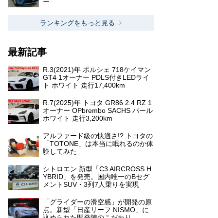
ー
ランキングをもっと見る
最新記事
R.3(2021)年 ポルシェ 718ケイマン
GT4 1オーナー PDLS付きLEDライ
ト ホワイト 走行17,400km
R.7(2025)年 トヨタ GR86 2.4 RZ 1
オーナー OPbrembo SACHS パール
ホワイト 走行3,200km
アルファード級の快適さ!? トヨタの
「TOTONE」は本当に眠れるのか体
験してみた
シトロエン 新型「C3 AIRCROSS H
YBRID」を発売。国内唯一のBセグ
メントSUV・3列7人乗りを実現
「グライダーの滑空感」が開発の原
点。新型「日産リーフ NISMO」に
込められた開発陣のこだわり