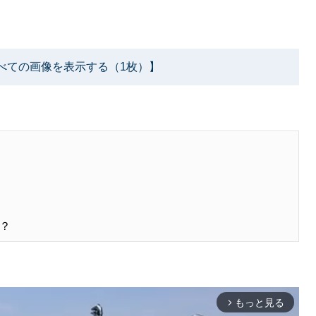
べての画像を表示する（1枚）】
？
もっと見る
arrow_forward_ios