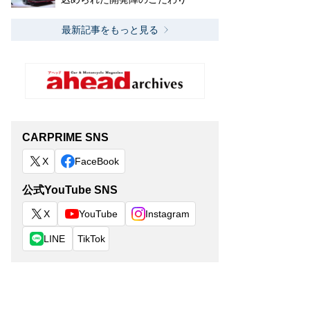
最新記事をもっと見る
CARPRIME SNS
X
FaceBook
公式YouTube SNS
X
YouTube
Instagram
LINE
TikTok