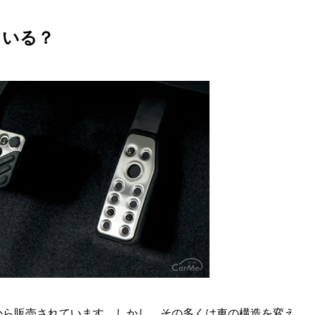
M
u
ている？
t
e
から販売されています。しかし、その多くは車の構造を変え