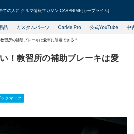
ての人に クルマ情報マガジン CARPRIME[カープライム]
用品
カスタムパーツ
CarMe Pro
公式YouTube
中
！教習所の補助ブレーキは愛車に装着できる？
い！教習所の補助ブレーキは愛
ブックマーク