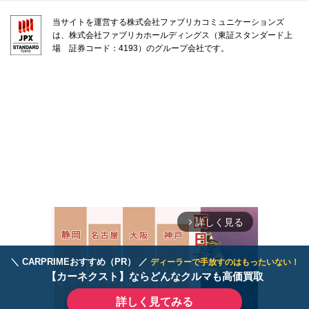
当サイトを運営する株式会社ファブリカコミュニケーションズ
は、株式会社ファブリカホールディングス（東証スタンダード上
場 証券コード：4193）のグループ会社です。
詳しく見る
arrow_forward_ios
＼ CARPRIMEおすすめ（PR） ／
ディーラーで手放すのはもったいない！
【カーネクスト】ならどんなクルマも高価買取
詳しく見てみる