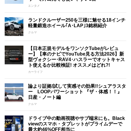
エンタメ
ランドクルーザー250を三様に魅せる18インチ
軽量鍛造ホイール｢A･LAP｣3銘柄紹介
クルマ
【日本正規モデルをワンソクTubeがレビュ
ー】【車のナビでYouTube見る方法2026】新
型ヴォクシー･RAV4･ハスラーでオットキャス
ト使えるか比較検証! オススメはどれ?!
カーライフ
論より証拠!試して実感その効果!!シュアラスタ
ー LOOPパワーショット 『ザ・体感！！』
日産・ノート編
クルマ
ドライブ中の動画視聴やサブ端末にも。Black
viewのスマホ・タブレットがプライムデーで
最大約46%OFF相当に