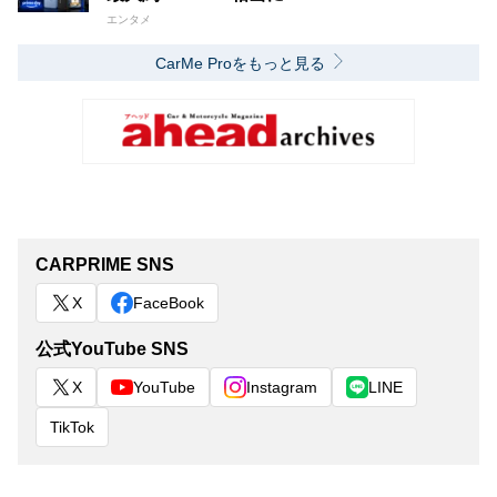
エンタメ
CarMe Proをもっと見る
CARPRIME SNS
X
FaceBook
公式YouTube SNS
X
YouTube
Instagram
LINE
TikTok