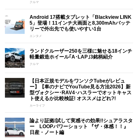
クルマ
Android 17搭載タブレット「Blackview LINK
5」登場！11インチ大画面と8,300mAhバッテ
リーで外出先でも使いやすい1台
エンタメ
ランドクルーザー250を三様に魅せる18インチ
軽量鍛造ホイール｢A･LAP｣3銘柄紹介
クルマ
【日本正規モデルをワンソクTubeがレビュ
ー】【車のナビでYouTube見る方法2026】新
型ヴォクシー･RAV4･ハスラーでオットキャス
ト使えるか比較検証! オススメはどれ?!
カーライフ
論より証拠!試して実感その効果!!シュアラスタ
ー LOOPパワーショット 『ザ・体感！！』
日産・ノート編