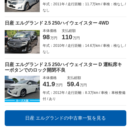
年式：2011年
走行距離：11.7万km
車検：検なし
なし
日産 エルグランド 2.5 250ハイウェイスター 4WD
本体価格
支払総額
98
110
万円
万円
年式：2010年
走行距離：14.6万km
車検：検なし
なし
日産 エルグランド 2.5 250ハイウェイスター D 運転席キ
ーボタンでのロック開閉不良
本体価格
支払総額
41.9
59.4
万円
万円
年式：2012年
走行距離：8.3万km
車検：車検整備
付
あり
日産 エルグランドの中古車一覧を見る