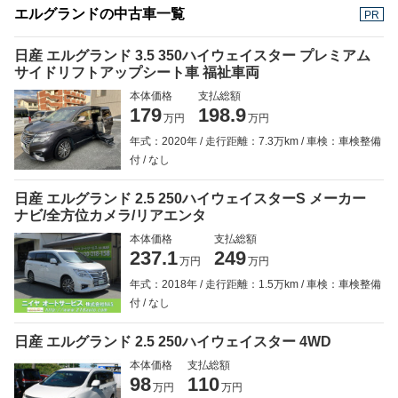
エルグランドの中古車一覧
PR
日産 エルグランド 3.5 350ハイウェイスター プレミアム
サイドリフトアップシート車 福祉車両
本体価格
支払総額
179
198.9
万円
万円
年式：2020年
走行距離：7.3万km
車検：車検整備
付
なし
日産 エルグランド 2.5 250ハイウェイスターS メーカー
ナビ/全方位カメラ/リアエンタ
本体価格
支払総額
237.1
249
万円
万円
年式：2018年
走行距離：1.5万km
車検：車検整備
付
なし
日産 エルグランド 2.5 250ハイウェイスター 4WD
本体価格
支払総額
98
110
万円
万円