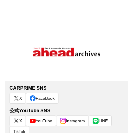
CARPRIME SNS
X
FaceBook
公式YouTube SNS
X
YouTube
Instagram
LINE
TikTok