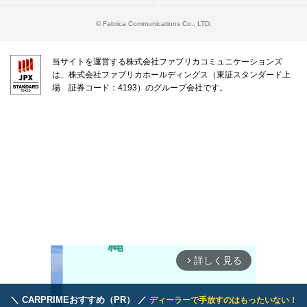
© Fabrica Communications Co., LTD.
当サイトを運営する株式会社ファブリカコミュニケーションズ
は、株式会社ファブリカホールディングス（東証スタンダード上
場 証券コード：4193）のグループ会社です。
詳しく見る
arrow_forward_ios
＼ CARPRIMEおすすめ（PR） ／
ディーラーで手放すのはもったいない！