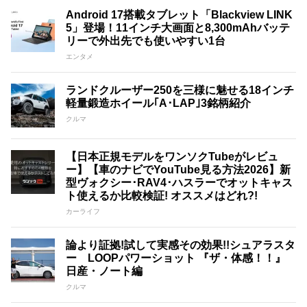
Android 17搭載タブレット「Blackview LINK
5」登場！11インチ大画面と8,300mAhバッテ
リーで外出先でも使いやすい1台
エンタメ
ランドクルーザー250を三様に魅せる18インチ
軽量鍛造ホイール｢A･LAP｣3銘柄紹介
クルマ
【日本正規モデルをワンソクTubeがレビュ
ー】【車のナビでYouTube見る方法2026】新
型ヴォクシー･RAV4･ハスラーでオットキャス
ト使えるか比較検証! オススメはどれ?!
カーライフ
論より証拠!試して実感その効果!!シュアラスタ
ー LOOPパワーショット 『ザ・体感！！』
日産・ノート編
クルマ