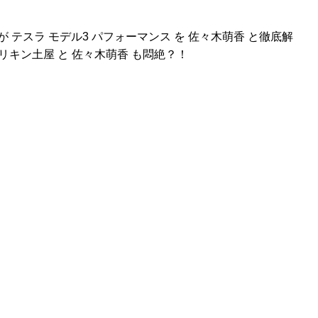
 テスラ モデル3 パフォーマンス を 佐々木萌香 と徹底解
キン土屋 と 佐々木萌香 も悶絶？！