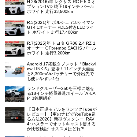
H.28(2016)年 レクサス RC F 5.0 オ
プションTVD 純正19インチ パール
ホワイト 走行33,500km
R.3(2021)年 ポルシェ 718ケイマン
GT4 1オーナー PDLS付きLEDライ
ト ホワイト 走行17,400km
R.7(2025)年 トヨタ GR86 2.4 RZ 1
オーナー OPbrembo SACHS パール
ホワイト 走行3,200km
Android 17搭載タブレット「Blackvi
ew LINK 5」登場！11インチ大画面
と8,300mAhバッテリーで外出先で
も使いやすい1台
ランドクルーザー250を三様に魅せ
る18インチ軽量鍛造ホイール｢A･LA
P｣3銘柄紹介
【日本正規モデルをワンソクTubeが
レビュー】【車のナビでYouTube見
る方法2026】新型ヴォクシー･RAV
4･ハスラーでオットキャスト使える
か比較検証! オススメはどれ?!