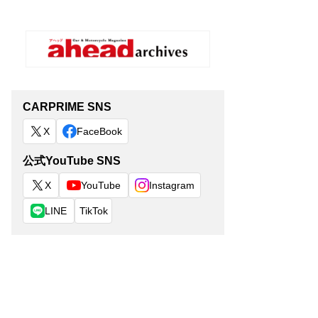
CARPRIME SNS
X
FaceBook
公式YouTube SNS
X
YouTube
Instagram
LINE
TikTok