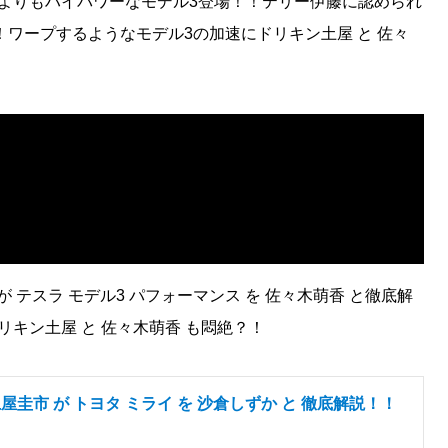
よりもハイパワーなモデル3登場！！テリー伊藤に認められ
！ワープするようなモデル3の加速にドリキン土屋 と 佐々
 テスラ モデル3 パフォーマンス を 佐々木萌香 と徹底解
キン土屋 と 佐々木萌香 も悶絶？！
屋圭市 が トヨタ ミライ を 沙倉しずか と 徹底解説！！