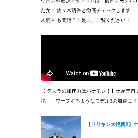
今回の車選びドットコムは、前回のモデル3
た女？ 佐々木萌香と徹底チェックします！
木萌香 も悶絶？！是非、ご覧ください！！
【 テスラの加速力はバケモン！】土屋圭市 が
説！！ワープするようなモデル3の加速にドリ
【ドリキン大絶賛!!】土