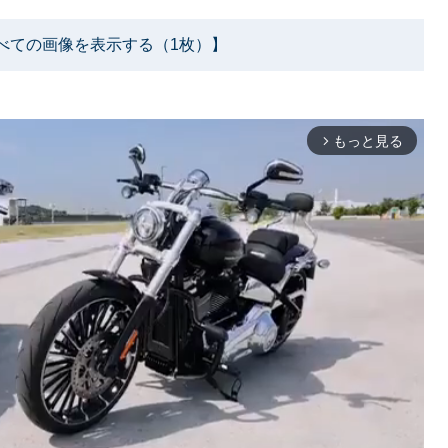
べての画像を表示する（1枚）】
もっと見る
arrow_forward_ios