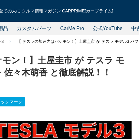
ての人に クルマ情報マガジン CARPRIME[カープライム]
用品
カスタムパーツ
CarMe Pro
公式YouTube
中
ル３
【 テスラの加速力はバケモン！】土屋圭市 が テスラ モデル3 パ
モン！】土屋圭市 が テスラ モ
を 佐々木萌香 と徹底解説！！
ブックマーク