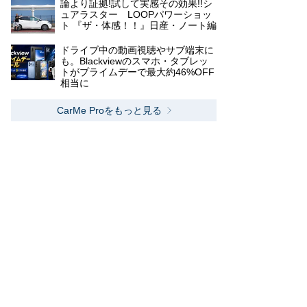
論より証拠!試して実感その効果!!シ
ュアラスター LOOPパワーショッ
ト 『ザ・体感！！』日産・ノート編
ドライブ中の動画視聴やサブ端末に
も。Blackviewのスマホ・タブレッ
トがプライムデーで最大約46%OFF
相当に
CarMe Proをもっと見る