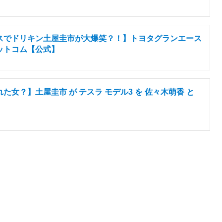
スでドリキン土屋圭市が大爆笑？！】トヨタグランエース
ットコム【公式】
女？】土屋圭市 が テスラ モデル3 を 佐々木萌香 と