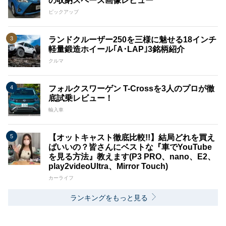
の収納スペース画像レビュー
ピックアップ
ランドクルーザー250を三様に魅せる18インチ
軽量鍛造ホイール｢A･LAP｣3銘柄紹介
クルマ
フォルクスワーゲン T-Crossを3人のプロが徹
底試乗レビュー！
輸入車
【オットキャスト徹底比較!!】結局どれを買え
ばいいの？皆さんにベストな『車でYouTube
を見る方法』教えます(P3 PRO、nano、E2、
play2videoUltra、Mirror Touch)
カーライフ
ランキングをもっと見る