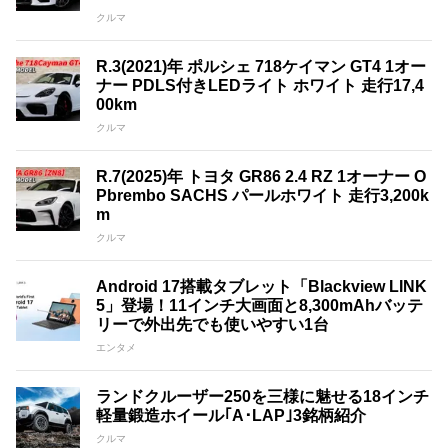
クルマ
R.3(2021)年 ポルシェ 718ケイマン GT4 1オー
ナー PDLS付きLEDライト ホワイト 走行17,4
00km
クルマ
R.7(2025)年 トヨタ GR86 2.4 RZ 1オーナー O
Pbrembo SACHS パールホワイト 走行3,200k
m
クルマ
Android 17搭載タブレット「Blackview LINK
5」登場！11インチ大画面と8,300mAhバッテ
リーで外出先でも使いやすい1台
エンタメ
ランドクルーザー250を三様に魅せる18インチ
軽量鍛造ホイール｢A･LAP｣3銘柄紹介
クルマ