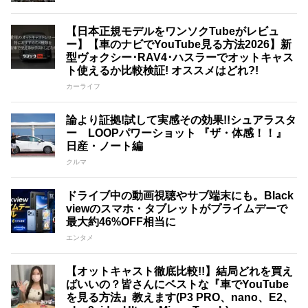
【日本正規モデルをワンソクTubeがレビュ
ー】【車のナビでYouTube見る方法2026】新
型ヴォクシー･RAV4･ハスラーでオットキャス
ト使えるか比較検証! オススメはどれ?!
カーライフ
論より証拠!試して実感その効果!!シュアラスタ
ー LOOPパワーショット 『ザ・体感！！』
日産・ノート編
クルマ
ドライブ中の動画視聴やサブ端末にも。Black
viewのスマホ・タブレットがプライムデーで
最大約46%OFF相当に
エンタメ
【オットキャスト徹底比較!!】結局どれを買え
ばいいの？皆さんにベストな『車でYouTube
を見る方法』教えます(P3 PRO、nano、E2、