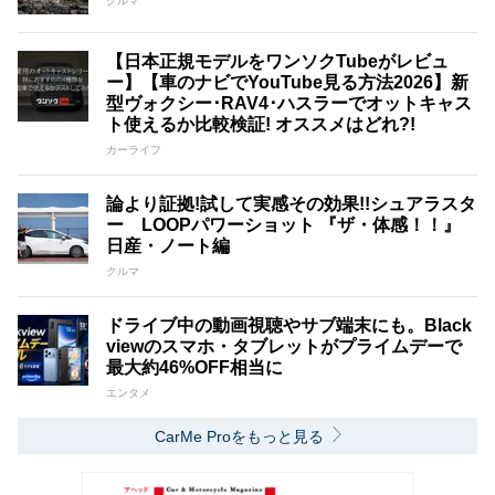
クルマ
【日本正規モデルをワンソクTubeがレビュ
ー】【車のナビでYouTube見る方法2026】新
型ヴォクシー･RAV4･ハスラーでオットキャス
ト使えるか比較検証! オススメはどれ?!
カーライフ
論より証拠!試して実感その効果!!シュアラスタ
ー LOOPパワーショット 『ザ・体感！！』
日産・ノート編
クルマ
ドライブ中の動画視聴やサブ端末にも。Black
viewのスマホ・タブレットがプライムデーで
最大約46%OFF相当に
エンタメ
CarMe Proをもっと見る