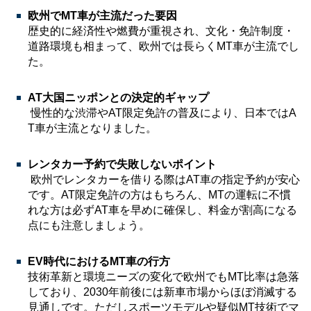
欧州でMT車が主流だった要因
歴史的に経済性や燃費が重視され、文化・免許制度・
道路環境も相まって、欧州では長らくMT車が主流でし
た。
AT大国ニッポンとの決定的ギャップ
慢性的な渋滞やAT限定免許の普及により、日本ではA
T車が主流となりました。
レンタカー予約で失敗しないポイント
欧州でレンタカーを借りる際はAT車の指定予約が安心
です。AT限定免許の方はもちろん、MTの運転に不慣
れな方は必ずAT車を早めに確保し、料金が割高になる
点にも注意しましょう。
EV時代におけるMT車の行方
技術革新と環境ニーズの変化で欧州でもMT比率は急落
しており、2030年前後には新車市場からほぼ消滅する
見通しです。ただしスポーツモデルや疑似MT技術でマ