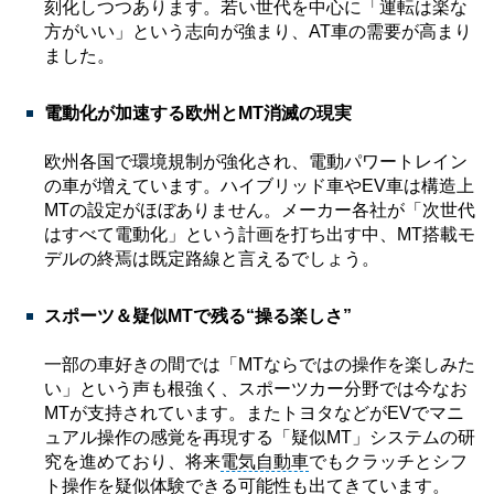
刻化しつつあります。若い世代を中心に「運転は楽な
方がいい」という志向が強まり、AT車の需要が高まり
ました。
電動化が加速する欧州とMT消滅の現実
欧州各国で環境規制が強化され、電動パワートレイン
の車が増えています。ハイブリッド車やEV車は構造上
MTの設定がほぼありません。メーカー各社が「次世代
はすべて電動化」という計画を打ち出す中、MT搭載モ
デルの終焉は既定路線と言えるでしょう。
スポーツ＆疑似MTで残る“操る楽しさ”
一部の車好きの間では「MTならではの操作を楽しみた
い」という声も根強く、スポーツカー分野では今なお
MTが支持されています。またトヨタなどがEVでマニ
ュアル操作の感覚を再現する「疑似MT」システムの研
究を進めており、将来
電気自動車
でもクラッチとシフ
ト操作を疑似体験できる可能性も出てきています。