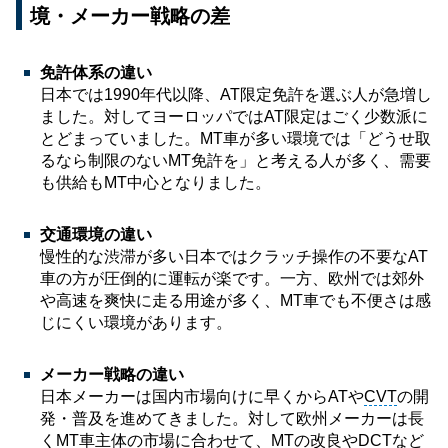
境・メーカー戦略の差
免許体系の違い
日本では1990年代以降、AT限定免許を選ぶ人が急増し
ました。対してヨーロッパではAT限定はごく少数派に
とどまっていました。MT車が多い環境では「どうせ取
るなら制限のないMT免許を」と考える人が多く、需要
も供給もMT中心となりました。
交通環境の違い
慢性的な渋滞が多い日本ではクラッチ操作の不要なAT
車の方が圧倒的に運転が楽です。一方、欧州では郊外
や高速を爽快に走る用途が多く、MT車でも不便さは感
じにくい環境があります。
メーカー戦略の違い
日本メーカーは国内市場向けに早くからATや
CVT
の開
発・普及を進めてきました。対して欧州メーカーは長
くMT車主体の市場に合わせて、MTの改良やDCTなど