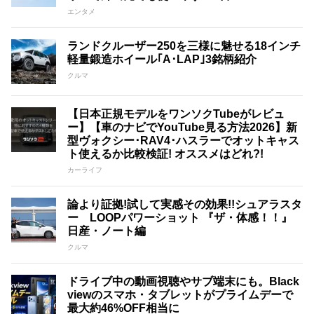
エンタメ
ランドクルーザー250を三様に魅せる18インチ
軽量鍛造ホイール｢A･LAP｣3銘柄紹介
クルマ
【日本正規モデルをワンソクTubeがレビュ
ー】【車のナビでYouTube見る方法2026】新
型ヴォクシー･RAV4･ハスラーでオットキャス
ト使えるか比較検証! オススメはどれ?!
カーライフ
論より証拠!試して実感その効果!!シュアラスタ
ー LOOPパワーショット 『ザ・体感！！』
日産・ノート編
クルマ
ドライブ中の動画視聴やサブ端末にも。Black
viewのスマホ・タブレットがプライムデーで
最大約46%OFF相当に