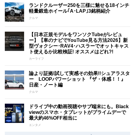
ランドクルーザー250を三様に魅せる18インチ
軽量鍛造ホイール｢A･LAP｣3銘柄紹介
クルマ
【日本正規モデルをワンソクTubeがレビュ
ー】【車のナビでYouTube見る方法2026】新
型ヴォクシー･RAV4･ハスラーでオットキャス
ト使えるか比較検証! オススメはどれ?!
カーライフ
論より証拠!試して実感その効果!!シュアラスタ
ー LOOPパワーショット 『ザ・体感！！』
日産・ノート編
クルマ
ドライブ中の動画視聴やサブ端末にも。Black
viewのスマホ・タブレットがプライムデーで
最大約46%OFF相当に
エンタメ