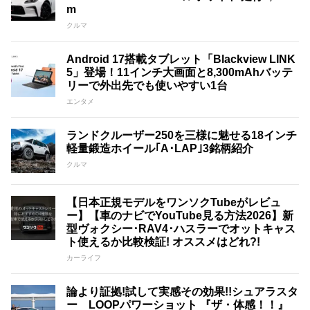
m
クルマ
Android 17搭載タブレット「Blackview LINK
5」登場！11インチ大画面と8,300mAhバッテ
リーで外出先でも使いやすい1台
エンタメ
ランドクルーザー250を三様に魅せる18インチ
軽量鍛造ホイール｢A･LAP｣3銘柄紹介
クルマ
【日本正規モデルをワンソクTubeがレビュ
ー】【車のナビでYouTube見る方法2026】新
型ヴォクシー･RAV4･ハスラーでオットキャス
ト使えるか比較検証! オススメはどれ?!
カーライフ
論より証拠!試して実感その効果!!シュアラスタ
ー LOOPパワーショット 『ザ・体感！！』