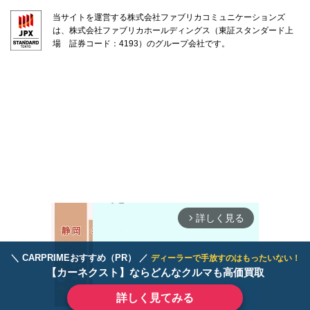
当サイトを運営する株式会社ファブリカコミュニケーションズ
は、株式会社ファブリカホールディングス（東証スタンダード上
場 証券コード：4193）のグループ会社です。
詳しく見る
arrow_forward_ios
＼ CARPRIMEおすすめ（PR） ／
ディーラーで手放すのはもったいない！
【カーネクスト】ならどんなクルマも高価買取
詳しく見てみる