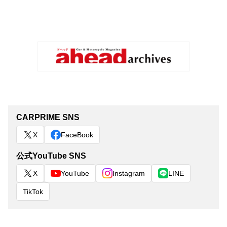
CARPRIME SNS
X
FaceBook
公式YouTube SNS
X
YouTube
Instagram
LINE
TikTok