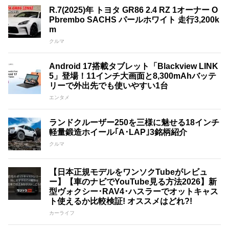
R.7(2025)年 トヨタ GR86 2.4 RZ 1オーナー O
Pbrembo SACHS パールホワイト 走行3,200k
m
クルマ
Android 17搭載タブレット「Blackview LINK
5」登場！11インチ大画面と8,300mAhバッテ
リーで外出先でも使いやすい1台
エンタメ
ランドクルーザー250を三様に魅せる18インチ
軽量鍛造ホイール｢A･LAP｣3銘柄紹介
クルマ
【日本正規モデルをワンソクTubeがレビュ
ー】【車のナビでYouTube見る方法2026】新
型ヴォクシー･RAV4･ハスラーでオットキャス
ト使えるか比較検証! オススメはどれ?!
カーライフ