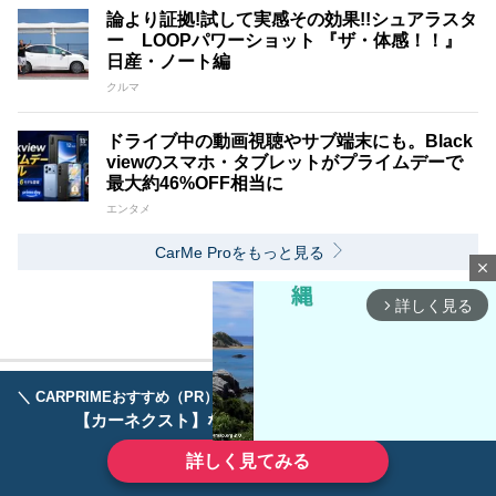
論より証拠!試して実感その効果!!シュアラスタ
ー LOOPパワーショット 『ザ・体感！！』
日産・ノート編
クルマ
ドライブ中の動画視聴やサブ端末にも。Black
viewのスマホ・タブレットがプライムデーで
最大約46%OFF相当に
エンタメ
CarMe Proをもっと見る
close
詳しく見る
arrow_forward_ios
＼ CARPRIMEおすすめ（PR） ／
ディーラーで手放すのはもったいない！
【カーネクスト】ならどんなクルマも高価買取
詳しく見てみる