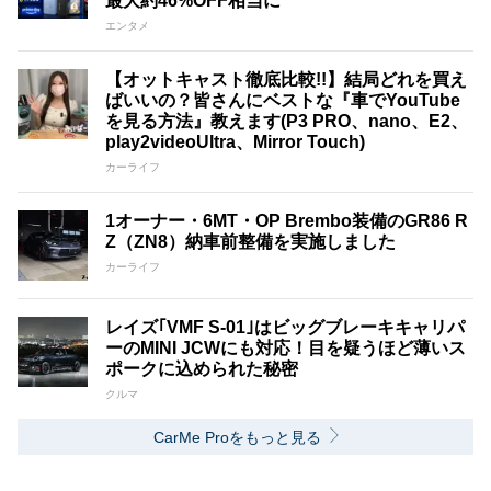
最大約46%OFF相当に
エンタメ
【オットキャスト徹底比較!!】結局どれを買え
ばいいの？皆さんにベストな『車でYouTube
を見る方法』教えます(P3 PRO、nano、E2、
play2videoUltra、Mirror Touch)
カーライフ
1オーナー・6MT・OP Brembo装備のGR86 R
Z（ZN8）納車前整備を実施しました
カーライフ
レイズ｢VMF S-01｣はビッグブレーキキャリパ
ーのMINI JCWにも対応！目を疑うほど薄いス
ポークに込められた秘密
クルマ
CarMe Proをもっと見る