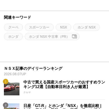
関連キーワード
クーペ
スポーツカー
NSX
ホンダ NSX
ホンダ
ホンダ NSX 中古車（PR）
ＮＳＸ記事のデイリーランキング
2026.08.07UP
中古で買える国産スポーツカーのおすすめラン
キング12選【自動車目利き人が厳選】
クルマ
日産「GT-R」とホンダ「NSX」を徹底比較 |