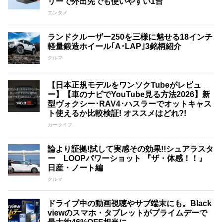
リーで外出先でも使いやすい1台
エンタメ
ランドクルーザー250を三様に魅せる18インチ
軽量鍛造ホイール｢A･LAP｣3銘柄紹介
クルマ
【日本正規モデルをワンソクTubeがレビュ
ー】【車のナビでYouTube見る方法2026】新
型ヴォクシー･RAV4･ハスラーでオットキャス
ト使えるか比較検証! オススメはどれ?!
カーライフ
論より証拠!試して実感その効果!!シュアラスタ
ー LOOPパワーショット 『ザ・体感！！』
日産・ノート編
クルマ
ドライブ中の動画視聴やサブ端末にも。Black
viewのスマホ・タブレットがプライムデーで