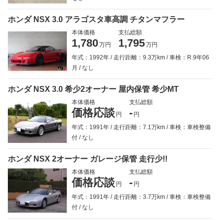
ホンダ NSX 3.0 アラゴスタ車高調 チタンマフラー
本体価格
支払総額
1,780
1,795
万円
万円
年式：1992年
走行距離：9.3万km
車検：R.9年06
月
なし
ホンダ NSX 3.0 希少2オーナー 屋内保管 希少MT
本体価格
支払総額
価格応談
-
円
円
年式：1991年
走行距離：7.1万km
車検：車検整備
付
なし
ホンダ NSX 2オーナー ガレージ保管 走行少!!
本体価格
支払総額
価格応談
-
円
円
年式：1991年
走行距離：3.7万km
車検：車検整備
付
なし