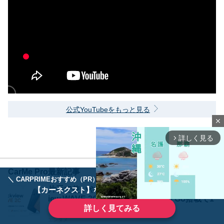
公式YouTubeをもっと見る
close
詳しく見る
arrow_forward_ios
CarMe Pro最新記事
＼ CARPRIMEおすすめ（PR） ／
ディーラーで手放すのはもったいない！
片手で使いやすい5インチ小型スマホ「Blackv
【カーネクスト】ならどんなクルマも高価買取
iew WAVE 2C」登場！Android 16 Go搭載で1
詳しく見てみる
3,400円
エンタメ