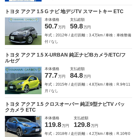
トヨタ アクア 1.5 G ナビ 地デジTV スマートキー ETC
本体価格
支払総額
50.7
59.8
万円
万円
年式：2012年
走行距離：3.4万km
車検：車検整備
付
なし
トヨタ アクア 1.5 X-URBAN 純正ナビ/Bカメラ/ETC/フ
ルセグ
本体価格
支払総額
77.7
84.8
万円
万円
年式：2015年
走行距離：4.8万km
車検：R.9年11
月
なし
トヨタ アクア 1.5 クロスオーバー 純正9型ナビTV バッ
クカメラ ETC
本体価格
支払総額
119.8
129.8
万円
万円
年式：2018年
走行距離：4.2万km
車検：R.10年0