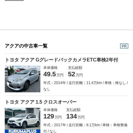
アクアの中古車一覧
PR
トヨタ アクア GグレードバックカメラETC車検2年付
本体価格
支払総額
49.5
52
万円
万円
年式：2014年
走行距離：11.4万km
車検：検なし
なし
トヨタ アクア 1.5 クロスオーバー
本体価格
支払総額
129
134
万円
万円
年式：2017年
走行距離：8.1万km
車検：車検整備
付
なし