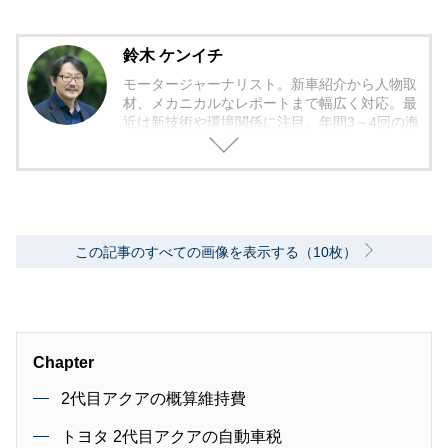
鈴木 ケンイチ
モータージャーナリスト。新車紹介から人物取
材、メカニカルなレポートまで幅広く対応。最
近は新技術や環境関係に注目。年間3～4回の海
外モーターショー取材を実施。レース経験あ
り。毎月1回のSA/PAの食べ歩き取材を10年ほ
ど継続中。日本自動車ジャーナリスト協会（AJ
AJ）会員 自動車技術会会員 環境社会検定試
験（ECO検定）
この記事のすべての画像を表示する（10枚）
Chapter
2代目アクアの概算維持費
トヨタ 2代目アクアの自動車税