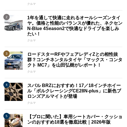
クルマ
1年を通して快適に走れるオールシーズンタイ
ヤ。価格と性能のバランスが優れた、ネクセン
N-Blue 4Season2で快適なドライブを楽しみ
たい！
クルマ
ロードスターRFやフェアレディZとの相性抜
群？コンチネンタルタイヤ「マックス・コンタ
クト MC7」を山田弘樹がレポート！
クルマ
スバル BRZにおすすめ！17／18インチホイー
ル「ボルクレーシングCE28N-plus」に新色ブ
ロンズアルマイトが登場
クルマ
【プロに聞いた】車用シートカバー・クッショ
ンのおすすめ18選を徹底比較｜2026年版