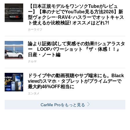
【日本正規モデルをワンソクTubeがレビュ
ー】【車のナビでYouTube見る方法2026】新
型ヴォクシー･RAV4･ハスラーでオットキャス
ト使えるか比較検証! オススメはどれ?!
カーライフ
論より証拠!試して実感その効果!!シュアラスタ
ー LOOPパワーショット 『ザ・体感！！』
日産・ノート編
クルマ
ドライブ中の動画視聴やサブ端末にも。Black
viewのスマホ・タブレットがプライムデーで
最大約46%OFF相当に
エンタメ
CarMe Proをもっと見る