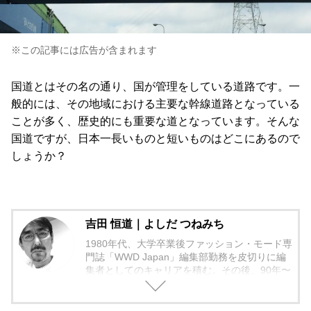
※この記事には広告が含まれます
国道とはその名の通り、国が管理をしている道路です。一
般的には、その地域における主要な幹線道路となっている
ことが多く、歴史的にも重要な道となっています。そんな
国道ですが、日本一長いものと短いものはどこにあるので
しょうか？
吉田 恒道｜よしだ つねみち
1980年代、大学卒業後ファッション・モード専
門誌「WWD Japan」編集部勤務を皮切りに編
集者としてのキャリアを積む。その後、90年〜
2000年代、中堅出版社ダイヤモンド社の自動車
専門誌・副編集長に就く。以降、男性ライフス
タイル誌「Straight’」（扶桑社）など複数の男