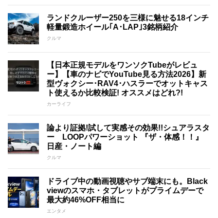
ランドクルーザー250を三様に魅せる18インチ
軽量鍛造ホイール｢A･LAP｣3銘柄紹介
クルマ
【日本正規モデルをワンソクTubeがレビュ
ー】【車のナビでYouTube見る方法2026】新
型ヴォクシー･RAV4･ハスラーでオットキャス
ト使えるか比較検証! オススメはどれ?!
カーライフ
論より証拠!試して実感その効果!!シュアラスタ
ー LOOPパワーショット 『ザ・体感！！』
日産・ノート編
クルマ
ドライブ中の動画視聴やサブ端末にも。Black
viewのスマホ・タブレットがプライムデーで
最大約46%OFF相当に
エンタメ