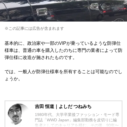
※この記事には広告が含まれます
基本的に、政治家や一部のVIPが乗っているような防弾仕
様車は、普通の車を購入したのちに専門の業者によって防
弾仕様に改造が施されたものです。
では、一般人が防弾仕様車を所有することは可能なのでし
ょうか。
吉田 恒道｜よしだ つねみち
1980年代、大学卒業後ファッション・モード専
門誌「WWD Japan」編集部勤務を皮切りに編
集者としてのキャリアを積む。その後、90年〜