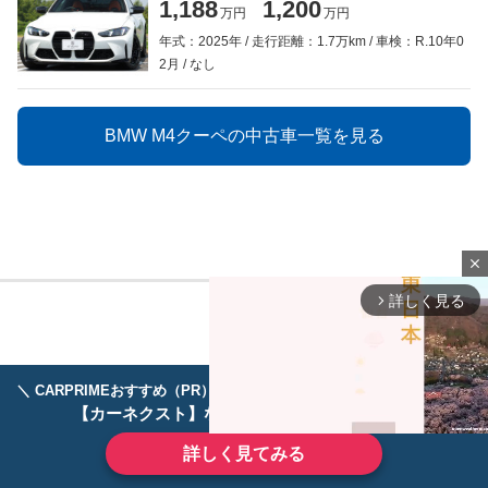
1,188
1,200
万円
万円
年式：2025年
走行距離：1.7万km
車検：R.10年0
2月
なし
BMW M4クーペの中古車一覧を見る
close
詳しく見る
arrow_forward_ios
＼ CARPRIMEおすすめ（PR） ／
ディーラーで手放すのはもったいない！
【カーネクスト】ならどんなクルマも高価買取
詳しく見てみる