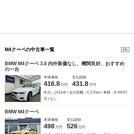
M4クーペの中古車一覧
PR
BMW M4クーペ 3.0 内外装傷なし、機関良好、おすすめ
の一台
本体価格
支払総額
416.8
431.8
万円
万円
年式：2016年
走行距離：6.3万km
車検：R.9年07
月
なし
BMW M4クーペ
本体価格
支払総額
498
526
万円
万円