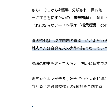
さらにそこから4種類に分類され、目的地・
ーに注意を促すための
「警戒標識
」、禁止
ければならない事項を示す
「指示標識」
の
道路標識は、現在国内の道路上におよそ97
射式または自発光式の大型標識となってい
標識の歴史を遡ってみると、初めに日本で
馬車やクルマが普及し始めていた大正11年
当たる「道路警戒標」の2種類を全国で統