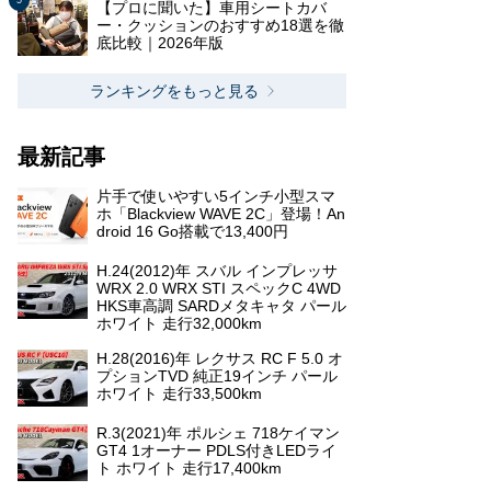
【プロに聞いた】車用シートカバ
ー・クッションのおすすめ18選を徹
底比較｜2026年版
ランキングをもっと見る
最新記事
片手で使いやすい5インチ小型スマ
ホ「Blackview WAVE 2C」登場！An
droid 16 Go搭載で13,400円
H.24(2012)年 スバル インプレッサ
WRX 2.0 WRX STI スペックC 4WD
HKS車高調 SARDメタキャタ パール
ホワイト 走行32,000km
H.28(2016)年 レクサス RC F 5.0 オ
プションTVD 純正19インチ パール
ホワイト 走行33,500km
R.3(2021)年 ポルシェ 718ケイマン
GT4 1オーナー PDLS付きLEDライ
ト ホワイト 走行17,400km