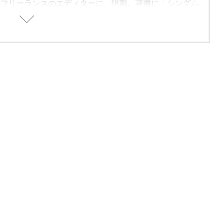
、フリーランスのエディターに、現職。著書に「シングル
方」（学習研究社）がある。