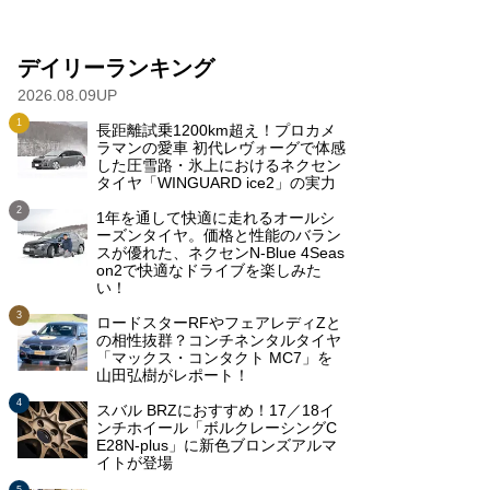
デイリーランキング
2026.08.09UP
長距離試乗1200km超え！プロカメ
ラマンの愛車 初代レヴォーグで体感
した圧雪路・氷上におけるネクセン
タイヤ「WINGUARD ice2」の実力
1年を通して快適に走れるオールシ
ーズンタイヤ。価格と性能のバラン
スが優れた、ネクセンN-Blue 4Seas
on2で快適なドライブを楽しみた
い！
ロードスターRFやフェアレディZと
の相性抜群？コンチネンタルタイヤ
「マックス・コンタクト MC7」を
山田弘樹がレポート！
スバル BRZにおすすめ！17／18イ
ンチホイール「ボルクレーシングC
E28N-plus」に新色ブロンズアルマ
イトが登場