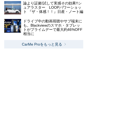
論より証拠!試して実感その効果!!シ
ュアラスター LOOPパワーショッ
ト 『ザ・体感！！』日産・ノート編
ドライブ中の動画視聴やサブ端末に
も。Blackviewのスマホ・タブレッ
トがプライムデーで最大約46%OFF
相当に
CarMe Proをもっと見る