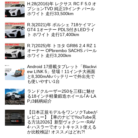
H.28(2016)年 レクサス RC F 5.0 オ
プションTVD 純正19インチ パール
ホワイト 走行33,500km
R.3(2021)年 ポルシェ 718ケイマン
GT4 1オーナー PDLS付きLEDライ
ト ホワイト 走行17,400km
R.7(2025)年 トヨタ GR86 2.4 RZ 1
オーナー OPbrembo SACHS パール
ホワイト 走行3,200km
Android 17搭載タブレット「Blackvi
ew LINK 5」登場！11インチ大画面
と8,300mAhバッテリーで外出先で
も使いやすい1台
ランドクルーザー250を三様に魅せ
る18インチ軽量鍛造ホイール｢A･LA
P｣3銘柄紹介
【日本正規モデルをワンソクTubeが
レビュー】【車のナビでYouTube見
る方法2026】新型ヴォクシー･RAV
4･ハスラーでオットキャスト使える
か比較検証! オススメはどれ?!