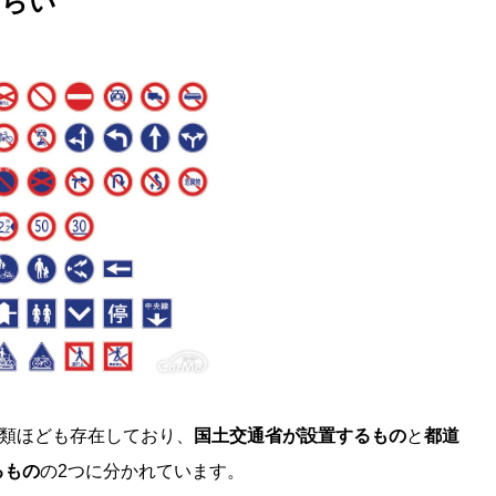
さらい
t
e
種類ほども存在しており、
国土交通省が設置するもの
と
都道
るもの
の2つに分かれています。