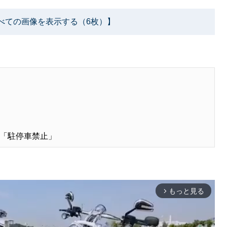
べての画像を表示する（6枚）】
「駐停車禁止」
もっと見る
arrow_forward_ios