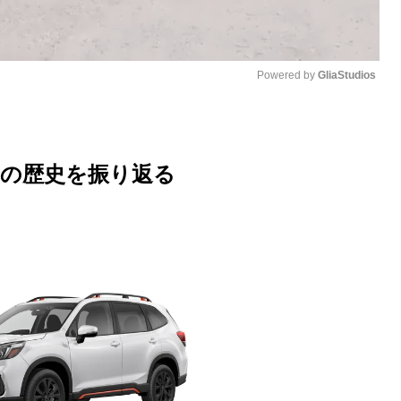
Powered by 
GliaStudios
M
u
ーの歴史を振り返る
t
e