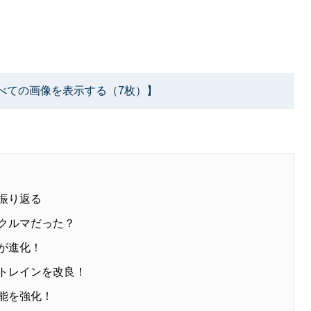
べての画像を表示する（7枚）】
振り返る
なクルマだった？
が進化！
ートレインを改良！
性能を強化！