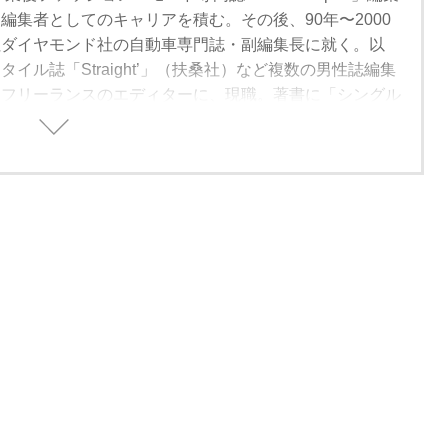
編集者としてのキャリアを積む。その後、90年〜2000
社ダイヤモンド社の自動車専門誌・副編集長に就く。以
イル誌「Straight’」（扶桑社）など複数の男性誌編集
、フリーランスのエディターに、現職。著書に「シングル
方」（学習研究社）がある。