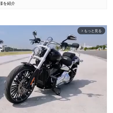
様を紹介
もっと見る
arrow_forward_ios