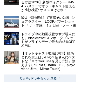
る方法2026】新型ヴォクシー･RAV
4･ハスラーでオットキャスト使える
か比較検証! オススメはどれ?!
論より証拠!試して実感その効果!!シ
ュアラスター LOOPパワーショッ
ト 『ザ・体感！！』日産・ノート編
ドライブ中の動画視聴やサブ端末に
も。Blackviewのスマホ・タブレッ
トがプライムデーで最大約46%OFF
相当に
【オットキャスト徹底比較!!】結局
どれを買えばいいの？皆さんにベス
トな『車でYouTubeを見る方法』教
えます(P3 PRO、nano、E2、play2
videoUltra、Mirror Touch)
CarMe Proをもっと見る