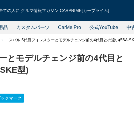
ての人に クルマ情報マガジン CARPRIME[カープライム]
用品
カスタムパーツ
CarMe Pro
公式YouTube
中
スバル 5代目フォレスターとモデルチェンジ前の4代目との違い(5BA-SK9型
ターとモデルチェンジ前の4代目と
-SKE型)
ブックマーク