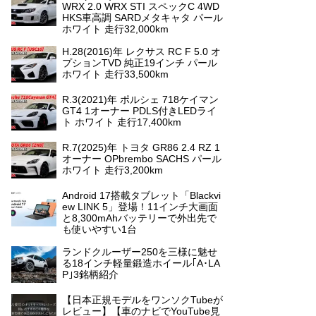
WRX 2.0 WRX STI スペックC 4WD
HKS車高調 SARDメタキャタ パール
ホワイト 走行32,000km
H.28(2016)年 レクサス RC F 5.0 オ
プションTVD 純正19インチ パール
ホワイト 走行33,500km
R.3(2021)年 ポルシェ 718ケイマン
GT4 1オーナー PDLS付きLEDライ
ト ホワイト 走行17,400km
R.7(2025)年 トヨタ GR86 2.4 RZ 1
オーナー OPbrembo SACHS パール
ホワイト 走行3,200km
Android 17搭載タブレット「Blackvi
ew LINK 5」登場！11インチ大画面
と8,300mAhバッテリーで外出先で
も使いやすい1台
ランドクルーザー250を三様に魅せ
る18インチ軽量鍛造ホイール｢A･LA
P｣3銘柄紹介
【日本正規モデルをワンソクTubeが
レビュー】【車のナビでYouTube見