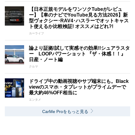
【日本正規モデルをワンソクTubeがレビュ
ー】【車のナビでYouTube見る方法2026】新
型ヴォクシー･RAV4･ハスラーでオットキャス
ト使えるか比較検証! オススメはどれ?!
カーライフ
論より証拠!試して実感その効果!!シュアラスタ
ー LOOPパワーショット 『ザ・体感！！』
日産・ノート編
クルマ
ドライブ中の動画視聴やサブ端末にも。Black
viewのスマホ・タブレットがプライムデーで
最大約46%OFF相当に
エンタメ
CarMe Proをもっと見る