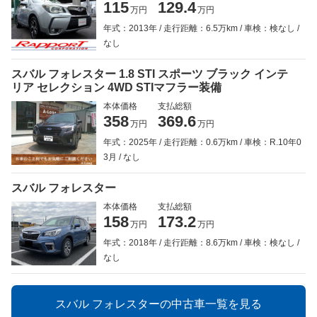
115
129.4
万円
万円
年式：2013年
走行距離：6.5万km
車検：検なし
なし
スバル フォレスター 1.8 STI スポーツ ブラック インテ
リア セレクション 4WD STIマフラー装備
本体価格
支払総額
358
369.6
万円
万円
年式：2025年
走行距離：0.6万km
車検：R.10年0
3月
なし
スバル フォレスター
本体価格
支払総額
158
173.2
万円
万円
年式：2018年
走行距離：8.6万km
車検：検なし
なし
スバル フォレスターの中古車一覧を見る