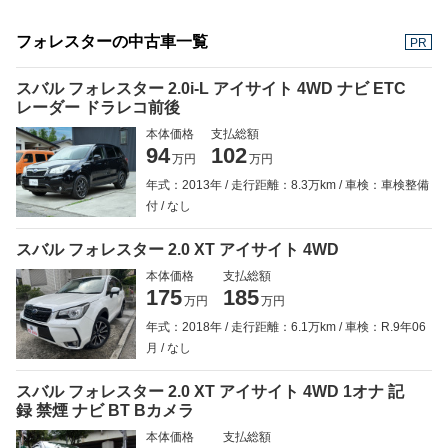
フォレスターの中古車一覧
PR
スバル フォレスター 2.0i-L アイサイト 4WD ナビ ETC
レーダー ドラレコ前後
本体価格
支払総額
94
102
万円
万円
年式：2013年
走行距離：8.3万km
車検：車検整備
付
なし
スバル フォレスター 2.0 XT アイサイト 4WD
本体価格
支払総額
175
185
万円
万円
年式：2018年
走行距離：6.1万km
車検：R.9年06
月
なし
スバル フォレスター 2.0 XT アイサイト 4WD 1オナ 記
録 禁煙 ナビ BT Bカメラ
本体価格
支払総額