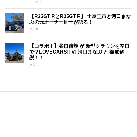
エンタメ
【R32GT-RとR35GT-R】 土屋圭市と河口まな
ぶの元オーナー同士が語る！
クルマ
【コラボ！】谷口信輝 が 新型クラウンを辛口
で？LOVECARS!TV! 河口まなぶ と 徹底解
説！！
クルマ