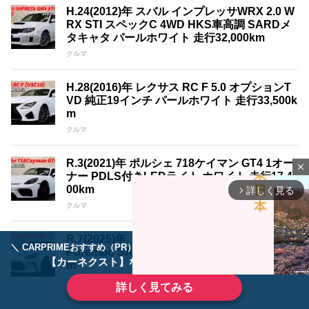
H.24(2012)年 スバル インプレッサWRX 2.0 W
RX STI スペックC 4WD HKS車高調 SARDメ
タキャタ パールホワイト 走行32,000km
クルマ
H.28(2016)年 レクサス RC F 5.0 オプションT
VD 純正19インチ パールホワイト 走行33,500k
m
クルマ
R.3(2021)年 ポルシェ 718ケイマン GT4 1オー
close
ナー PDLS付きLEDライト ホワイト 走行17,4
00km
詳しく見る
arrow_forward_ios
クルマ
R.7(2025)年 トヨタ GR86 2.4 RZ 1オーナー O
＼ CARPRIMEおすすめ（PR） ／
ディーラーで手放すのはもったいない！
Pbrembo SACHS パールホワイト 走行3,200k
【カーネクスト】ならどんなクルマも高価買取
m
クルマ
詳しく見てみる