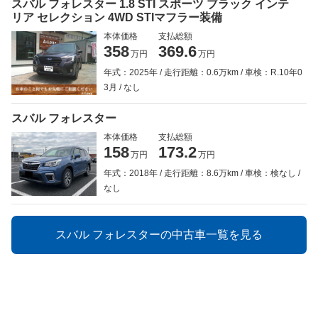
スバル フォレスター 1.8 STI スポーツ ブラック インテ
リア セレクション 4WD STIマフラー装備
本体価格
支払総額
358
369.6
万円
万円
年式：2025年
走行距離：0.6万km
車検：R.10年0
3月
なし
スバル フォレスター
本体価格
支払総額
158
173.2
万円
万円
年式：2018年
走行距離：8.6万km
車検：検なし
なし
スバル フォレスターの中古車一覧を見る