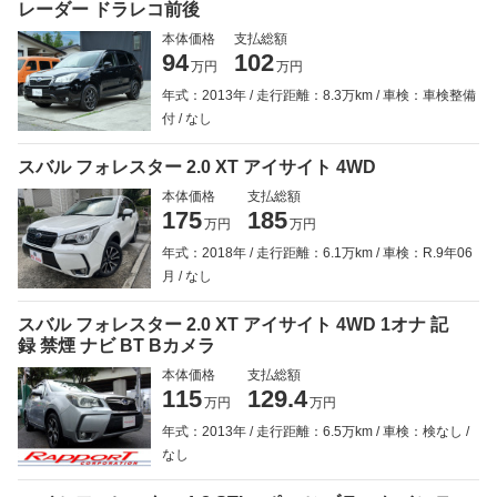
レーダー ドラレコ前後
本体価格
支払総額
94
102
万円
万円
年式：2013年
走行距離：8.3万km
車検：車検整備
付
なし
スバル フォレスター 2.0 XT アイサイト 4WD
本体価格
支払総額
175
185
万円
万円
年式：2018年
走行距離：6.1万km
車検：R.9年06
月
なし
スバル フォレスター 2.0 XT アイサイト 4WD 1オナ 記
録 禁煙 ナビ BT Bカメラ
本体価格
支払総額
115
129.4
万円
万円
年式：2013年
走行距離：6.5万km
車検：検なし
なし