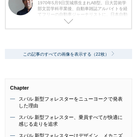
1970年5月9日茨城県生まれAB型。日大芸術学
部文芸学科卒業後、自動車雑誌アルバイトを経
てフリーの自動車ジャーナリストに。日本自動
車ジャーナリスト協会会員。日本カー・オブ・
ザ・イヤー選考委員。
2010年にweb上の自動車部「LOVECARS!」を
設立し主宰。Facebook上に「大人の自転車
部」を設立し主宰、2万人ものメンバーが参
この記事のすべての画像を表示する（22枚）
加。また同じくFacebook上に「初めてのトラ
イアスロン部」を設立し主宰、1500人のメンバ
ーが参加。
TV、新聞、web、各種自動車メディアに出演・
寄稿を行う他、youtubeでは独自の動画チャン
Chapter
ネル「LOVECARS!TV!」を持って動画を配信す
る他、Yahooニュース個人でも自動車に関する
スバル 新型フォレスターをニューヨークで発表
記事を発信している。趣味はスイム、自転車、
した理由
マラソン、トライアスロンでは毎年アイアンマ
ンレースを完走している。
スバル 新型フォレスター、乗員すべてが快適に
感じる走りを追求
スバル 新型フォレスターはデザイン、メカニズ