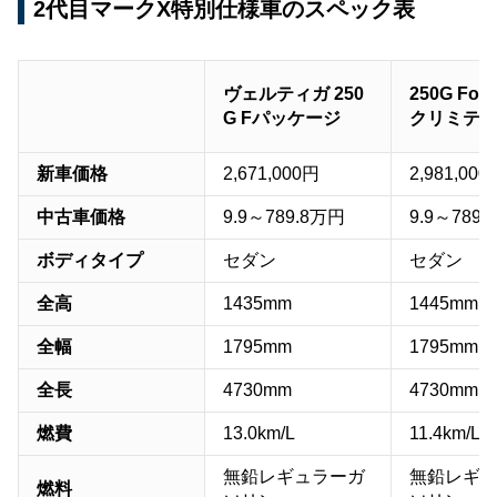
2代目マークX特別仕様車のスペック表
～348万9,480円】
ヴェルティガ 250
250G Fo
G Fパッケージ
クリミテ
新車価格
2,671,000円
2,981,000
中古車価格
9.9～789.8万円
9.9～789
ボディタイプ
セダン
セダン
全高
1435mm
1445mm
全幅
1795mm
1795mm
全長
4730mm
4730mm
燃費
13.0km/L
11.4km/L
無鉛レギュラーガ
無鉛レギ
燃料