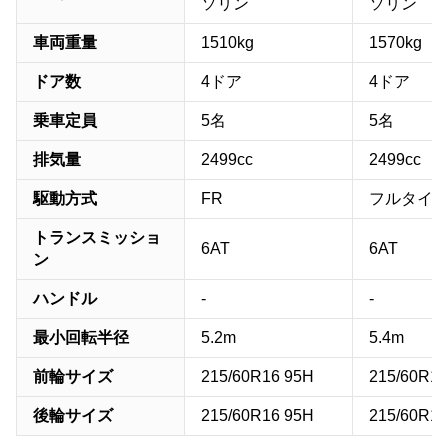
ソリン
ソリン
車両重量
1510kg
1570kg
ドア数
4ドア
4ドア
乗車定員
5名
5名
排気量
2499cc
2499cc
駆動方式
FR
フルタイム
トランスミッショ
6AT
6AT
ン
ハンドル
-
-
最小回転半径
5.2m
5.4m
前輪サイズ
215/60R16 95H
215/60R16
後輪サイズ
215/60R16 95H
215/60R16