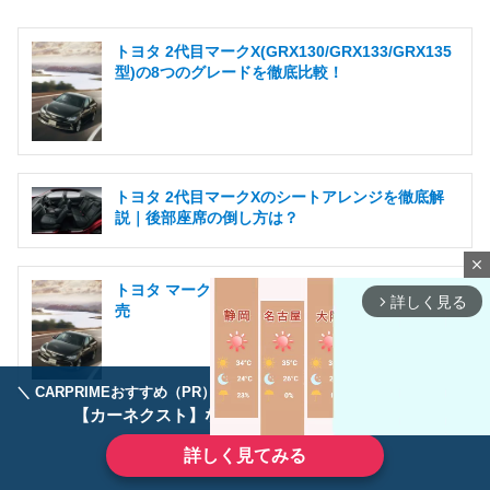
トヨタ 2代目マークX(GRX130/GRX133/GRX135
型)の8つのグレードを徹底比較！
トヨタ 2代目マークXのシートアレンジを徹底解
説｜後部座席の倒し方は？
close
トヨタ マークX生産終了！最後の特別仕様車を発
詳しく見る
arrow_forward_ios
売
＼ CARPRIMEおすすめ（PR） ／
ディーラーで手放すのはもったいない！
【カーネクスト】ならどんなクルマも高価買取
詳しく見てみる