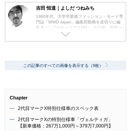
吉田 恒道｜よしだ つねみち
1980年代、大学卒業後ファッション・モード専
門誌「WWD Japan」編集部勤務を皮切りに編
集者としてのキャリアを積む。その後、90年〜
2000年代、中堅出版社ダイヤモンド社の自動車
専門誌・副編集長に就く。以降、男性ライフス
タイル誌「Straight’」（扶桑社）など複数の男
性誌編集長を歴任し独立、フリーランスのエデ
ィターに、現職。著書に「シングルモルトの愉
しみ方」（学習研究社）がある。
この記事のすべての画像を表示する（9枚）
Chapter
2代目マークX特別仕様車のスペック表
2代目マークXの特別仕様車「ヴェルティガ」
【新車価格：267万1,000円～379万7,000円】