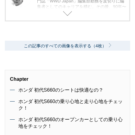
門誌「WWD Japan」編集部勤務を皮切りに編
集者としてのキャリアを積む。その後、90年〜
2000年代、中堅出版社ダイヤモンド社の自動車
専門誌・副編集長に就く。以降、男性ライフス
タイル誌「Straight’」（扶桑社）など複数の男
性誌編集長を歴任し独立、フリーランスのエデ
ィターに、現職。著書に「シングルモルトの愉
しみ方」（学習研究社）がある。
この記事のすべての画像を表示する（4枚）
Chapter
ホンダ 初代S660のシートは快適なの？
ホンダ 初代S660の乗り心地と走り心地をチェッ
ク！
ホンダ 初代S660のオープンカーとしての乗り心
地をチェック！