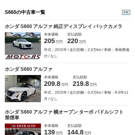
S660の中古車一覧
PR
ホンダ S660 アルファ 純正ディスプレイ バックカメラ
本体価格
支払総額
205
220
万円
万円
年式：2015年
走行距離：2.4万km
車検：車検整備
付
なし
ホンダ S660 アルファ
本体価格
支払総額
209.8
219.8
万円
万円
年式：2015年
走行距離：0.4万km
車検：R.8年11
月
なし
ホンダ S660 アルファ 幌オープン ターボ パドルシフト
禁煙車
本体価格
支払総額
139
144.8
万円
万円