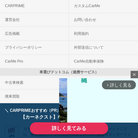
CARPRIME
カスタムCarMe
運営会社
お問い合わせ
広告掲載
利用規約
プライバシーポリシー
外部送信について
CarMe Pro
CarMe自動車保険
車選びドットコム（連携サービス）
close
中古車検索
車買取一括査定
詳しく見る
arrow_forward_ios
廃車買取
事故車買取
＼ CARPRIMEおすすめ（PR） ／
ディーラーで手放すのはもったいない！
© Fabrica Communications Co., LTD.
【カーネクスト】ならどんなクルマも高価買取
詳しく見てみる
当サイトを運営する株式会社ファブリカコミュニケーションズ
は、株式会社ファブリカホールディングス（東証スタンダード上