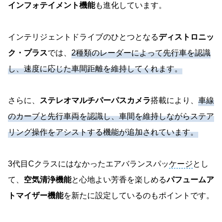
インフォテイメント機能
も進化しています。
インテリジェントドライブのひとつとなる
ディストロニッ
ク・プラス
では、
2種類のレーダーによって先行車を認識
し、速度に応じた車間距離を維持してくれます。
さらに、
ステレオマルチパーパスカメラ
搭載により、
車線
のカーブと先行車両を認識し、車間を維持しながらステア
リング操作をアシストする機能が追加されています。
3代目Cクラスにはなかったエアバランスパッ
ケージ
とし
て、
空気清浄機能
と心地よい芳香を楽しめる
パフュームア
トマイザー機能
を新たに設定しているのもポイントです。