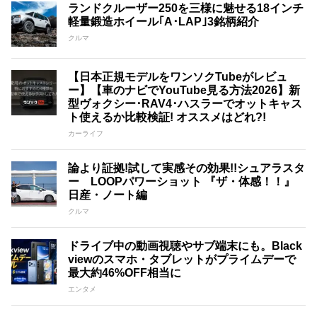
ランドクルーザー250を三様に魅せる18インチ
軽量鍛造ホイール｢A･LAP｣3銘柄紹介
クルマ
【日本正規モデルをワンソクTubeがレビュ
ー】【車のナビでYouTube見る方法2026】新
型ヴォクシー･RAV4･ハスラーでオットキャス
ト使えるか比較検証! オススメはどれ?!
カーライフ
論より証拠!試して実感その効果!!シュアラスタ
ー LOOPパワーショット 『ザ・体感！！』
日産・ノート編
クルマ
ドライブ中の動画視聴やサブ端末にも。Black
viewのスマホ・タブレットがプライムデーで
最大約46%OFF相当に
エンタメ