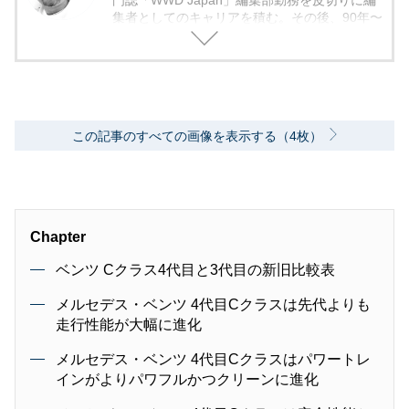
門誌「WWD Japan」編集部勤務を皮切りに編
集者としてのキャリアを積む。その後、90年〜
2000年代、中堅出版社ダイヤモンド社の自動車
専門誌・副編集長に就く。以降、男性ライフス
タイル誌「Straight’」（扶桑社）など複数の男
性誌編集長を歴任し独立、フリーランスのエデ
ィターに、現職。著書に「シングルモルトの愉
しみ方」（学習研究社）がある。
この記事のすべての画像を表示する（4枚）
Chapter
ベンツ Cクラス4代目と3代目の新旧比較表
メルセデス・ベンツ 4代目Cクラスは先代よりも
走行性能が大幅に進化
メルセデス・ベンツ 4代目Cクラスはパワートレ
インがよりパワフルかつクリーンに進化