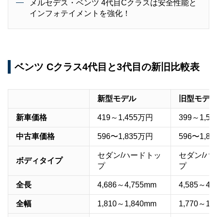
メルセデス・ベンツ 4代目Cクラスは安全性能と
インフォテイメントを強化！
ベンツ Cクラス4代目と3代目の新旧比較表
新型モデル
旧型モデ
新車価格
419～1,455万円
399～1,5
中古車価格
596〜1,835万円
596〜1,8
セダン/ハードトッ
セダン/ハ
ボディタイプ
プ
プ
全長
4,686～4,755mm
4,585～4,
全幅
1,810～1,840mm
1,770～1,