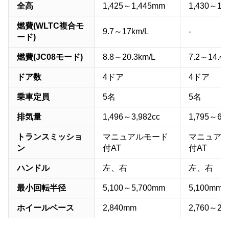
全高
1,425～1,445mm
1,430～1,
燃費(WLTC複合モ
9.7～17km/L
-
ード)
燃費(JC08モード)
8.8～20.3km/L
7.2～14.4k
ドア数
4ドア
4ドア
乗車定員
5名
5名
排気量
1,496～3,982cc
1,795～6,2
トランスミッショ
マニュアルモード
マニュア
ン
付AT
付AT
ハンドル
左、右
左、右
最小回転半径
5,100～5,700mm
5,100mm
ホイールベース
2,840mm
2,760～2,