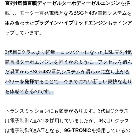
直列4気筒直噴ディーゼルターホディーゼルエンジン
を搭
載し、モーター兼発電機となるBSGと48V電気システムを
組み合わせた
プラグインハイブリッドエンジン
もラインア
ップしています。
3代目Cクラスより軽量・コンパクトになった1.5L 直列4気
筒直噴ターボエンジンを補うかのように、アクセルを踏ん
だ瞬間からBSG+48V電気システムが滑らかに立ち上がる
パワーを発揮することで、今までにない新しい爽快な走り
を体感できるのです。
トランスミッションにも変更があります。3代目Cクラス
は電子制御7速A/Tを採用していましたが、4代目Cクラス
は電子制御9速A/Tとなる、
9G-TRONIC
を採用しているの