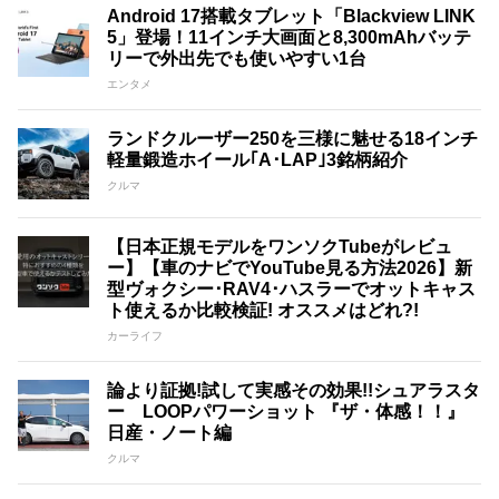
Android 17搭載タブレット「Blackview LINK
5」登場！11インチ大画面と8,300mAhバッテ
リーで外出先でも使いやすい1台
エンタメ
ランドクルーザー250を三様に魅せる18インチ
軽量鍛造ホイール｢A･LAP｣3銘柄紹介
クルマ
【日本正規モデルをワンソクTubeがレビュ
ー】【車のナビでYouTube見る方法2026】新
型ヴォクシー･RAV4･ハスラーでオットキャス
ト使えるか比較検証! オススメはどれ?!
カーライフ
論より証拠!試して実感その効果!!シュアラスタ
ー LOOPパワーショット 『ザ・体感！！』
日産・ノート編
クルマ