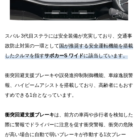
スバル 3代目ステラには安全装備が充実しており、交通事
故防止対策の一環として
国が推奨する安全運転機能を搭載
したクルマを指す
サポカーS ワイド
に該当しています。
衝突回避支援ブレーキや誤発進抑制制御機能、車線逸脱警
報、ハイビームアシストを搭載しており、高齢者にもおす
すめできる1台となっています。
衝突回避支援ブレーキ
は、前方の車両や歩行者を検知した
際に警報でドライバーに注意を促す衝突警報、衝突の危険
が高い場合に自動で弱いブレーキが作動する1次ブレー