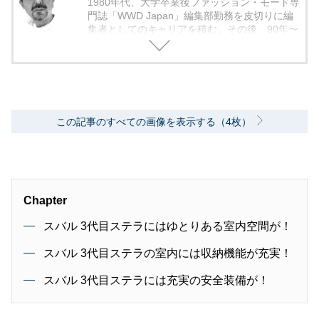
1980年代、大学卒業後ファッション・モード専
門誌「WWD Japan」編集部勤務を皮切りに編
集者としてのキャリアを積む。その後、90年〜
2000年代、中堅出版社ダイヤモンド社の自動車
専門誌・副編集長に就く。以降、男性ライフス
タイル誌「Straight’」（扶桑社）など複数の男
性誌編集長を歴任し独立、フリーランスのエデ
ィターに、現職。著書に「シングルモルトの愉
しみ方」（学習研究社）がある。
この記事のすべての画像を表示する（4枚）
Chapter
スバル 3代目ステラにはゆとりある室内空間が！
スバル 3代目ステラの室内には収納機能が充実！
スバル 3代目ステラには充実の安全装備が！