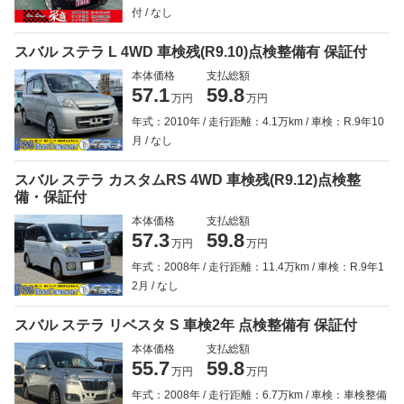
付
なし
スバル ステラ L 4WD 車検残(R9.10)点検整備有 保証付
本体価格
支払総額
57.1
59.8
万円
万円
年式：2010年
走行距離：4.1万km
車検：R.9年10
月
なし
スバル ステラ カスタムRS 4WD 車検残(R9.12)点検整
備・保証付
本体価格
支払総額
57.3
59.8
万円
万円
年式：2008年
走行距離：11.4万km
車検：R.9年1
2月
なし
スバル ステラ リベスタ S 車検2年 点検整備有 保証付
本体価格
支払総額
55.7
59.8
万円
万円
年式：2008年
走行距離：6.7万km
車検：車検整備