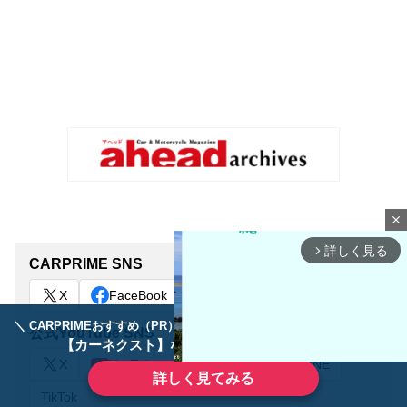
close
詳しく見る
arrow_forward_ios
CARPRIME SNS
X
FaceBook
＼ CARPRIMEおすすめ（PR） ／
ディーラーで手放すのはもったいない！
公式YouTube SNS
【カーネクスト】ならどんなクルマも高価買取
X
YouTube
Instagram
LINE
詳しく見てみる
TikTok