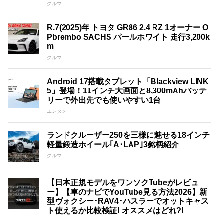
クルマ
R.7(2025)年 トヨタ GR86 2.4 RZ 1オーナー O
Pbrembo SACHS パールホワイト 走行3,200k
m
クルマ
Android 17搭載タブレット「Blackview LINK
5」登場！11インチ大画面と8,300mAhバッテ
リーで外出先でも使いやすい1台
エンタメ
ランドクルーザー250を三様に魅せる18インチ
軽量鍛造ホイール｢A･LAP｣3銘柄紹介
クルマ
【日本正規モデルをワンソクTubeがレビュ
ー】【車のナビでYouTube見る方法2026】新
型ヴォクシー･RAV4･ハスラーでオットキャス
ト使えるか比較検証! オススメはどれ?!