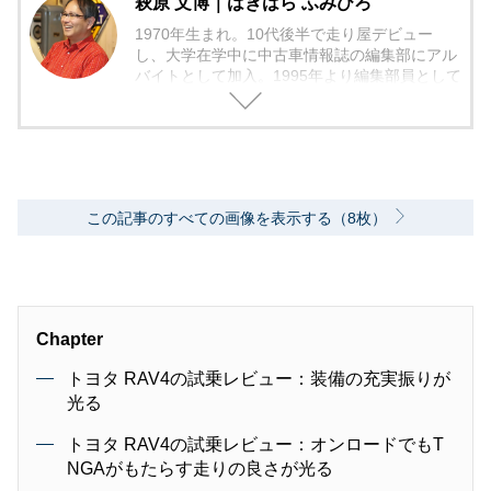
萩原 文博｜はぎはら ふみひろ
1970年生まれ。10代後半で走り屋デビュー
し、大学在学中に中古車情報誌の編集部にアル
バイトとして加入。1995年より編集部員として
編集作業に本格的に携わる。中古車の流通、販
売店に精通し、「中古車相場師」として活動。
2006年からフリーランスの編集者となり、中古
車だけでなく、現在は日本で最も多くの広報車
両を借り出して取材を行い、新車でもユーザー
視点のバイヤーズガイドを中心に、人気車種の
この記事のすべての画像を表示する（8枚）
動向や流行りの装備の価値評価などを加味し
た、総合的に買いのクルマ・グレードの紹介を
モットーとしている。
Chapter
トヨタ RAV4の試乗レビュー：装備の充実振りが
光る
トヨタ RAV4の試乗レビュー：オンロードでもT
NGAがもたらす走りの良さが光る