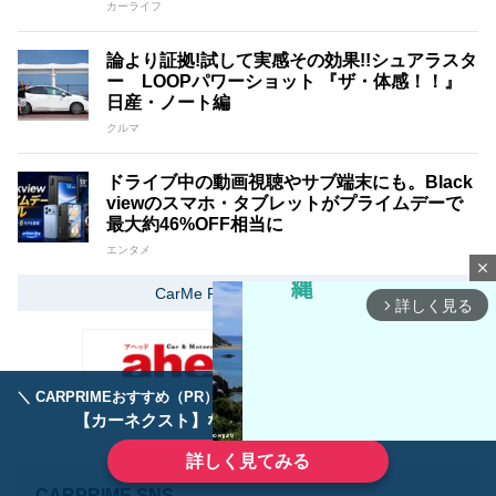
カーライフ
論より証拠!試して実感その効果!!シュアラスタ
ー LOOPパワーショット 『ザ・体感！！』
日産・ノート編
クルマ
ドライブ中の動画視聴やサブ端末にも。Black
viewのスマホ・タブレットがプライムデーで
最大約46%OFF相当に
エンタメ
close
CarMe Proをもっと見る
詳しく見る
arrow_forward_ios
＼ CARPRIMEおすすめ（PR） ／
ディーラーで手放すのはもったいない！
【カーネクスト】ならどんなクルマも高価買取
詳しく見てみる
CARPRIME SNS