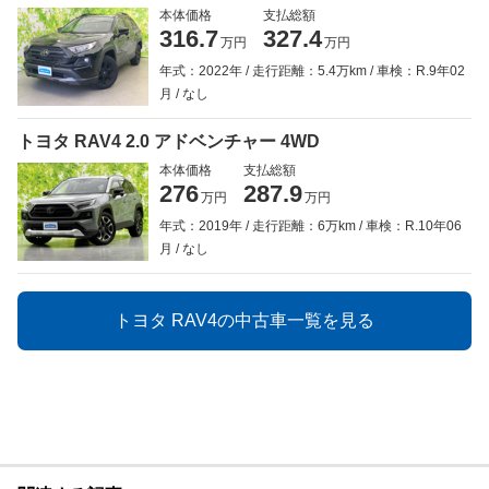
本体価格
支払総額
316.7
327.4
万円
万円
年式：2022年
走行距離：5.4万km
車検：R.9年02
月
なし
トヨタ RAV4 2.0 アドベンチャー 4WD
本体価格
支払総額
276
287.9
万円
万円
年式：2019年
走行距離：6万km
車検：R.10年06
月
なし
トヨタ RAV4の中古車一覧を見る