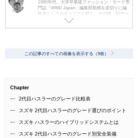
1980年代、大学卒業後ファッション・モード専
門誌「WWD Japan」編集部勤務を皮切りに編
集者としてのキャリアを積む。その後、90年〜
2000年代、中堅出版社ダイヤモンド社の自動車
専門誌・副編集長に就く。以降、男性ライフス
タイル誌「Straight’」（扶桑社）など複数の男
性誌編集長を歴任し独立、フリーランスのエデ
ィターに、現職。著書に「シングルモルトの愉
しみ方」（学習研究社）がある。
この記事のすべての画像を表示する（9枚）
Chapter
2代目ハスラーのグレード比較表
スズキ 2代目ハスラーのグレード選びのポイント
スズキ ハスラーのハイブリッドシステムとは
スズキ 2代目ハスラーのグレード別安全装備