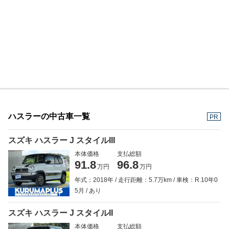
ハスラーの中古車一覧
PR
スズキ ハスラー J スタイルIII
本体価格
支払総額
91.8
96.8
万円
万円
年式：2018年
走行距離：5.7万km
車検：R.10年0
5月
あり
スズキ ハスラー J スタイルII
本体価格
支払総額