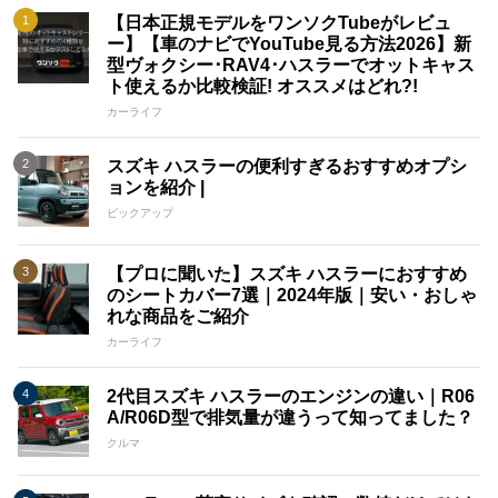
【日本正規モデルをワンソクTubeがレビュ
ー】【車のナビでYouTube見る方法2026】新
型ヴォクシー･RAV4･ハスラーでオットキャス
ト使えるか比較検証! オススメはどれ?!
カーライフ
スズキ ハスラーの便利すぎるおすすめオプシ
ョンを紹介 |
ピックアップ
【プロに聞いた】スズキ ハスラーにおすすめ
のシートカバー7選｜2024年版｜安い・おしゃ
れな商品をご紹介
カーライフ
2代目スズキ ハスラーのエンジンの違い｜R06
A/R06D型で排気量が違うって知ってました？
クルマ