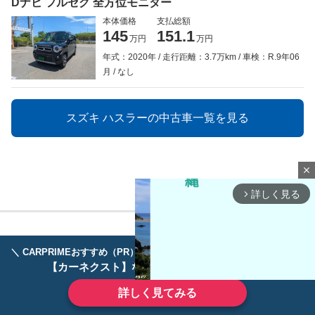
Dナビ フルセグ 全方位モニター
本体価格
支払総額
145
151.1
万円
万円
年式：2020年
走行距離：3.7万km
車検：R.9年06
月
なし
スズキ ハスラーの中古車一覧を見る
close
詳しく見る
arrow_forward_ios
＼ CARPRIMEおすすめ（PR） ／
ディーラーで手放すのはもったいない！
【カーネクスト】ならどんなクルマも高価買取
詳しく見てみる