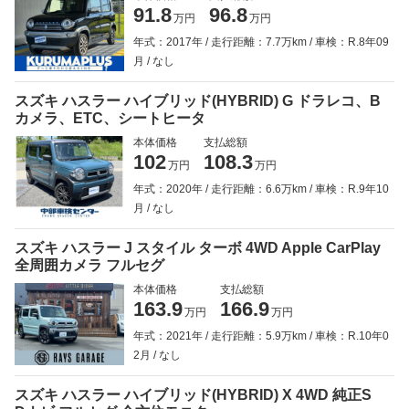
91.8
96.8
万円
万円
年式：2017年
走行距離：7.7万km
車検：R.8年09
月
なし
スズキ ハスラー ハイブリッド(HYBRID) G ドラレコ、B
カメラ、ETC、シートヒータ
本体価格
支払総額
102
108.3
万円
万円
年式：2020年
走行距離：6.6万km
車検：R.9年10
月
なし
スズキ ハスラー J スタイル ターボ 4WD Apple CarPlay
全周囲カメラ フルセグ
本体価格
支払総額
163.9
166.9
万円
万円
年式：2021年
走行距離：5.9万km
車検：R.10年0
2月
なし
スズキ ハスラー ハイブリッド(HYBRID) X 4WD 純正S