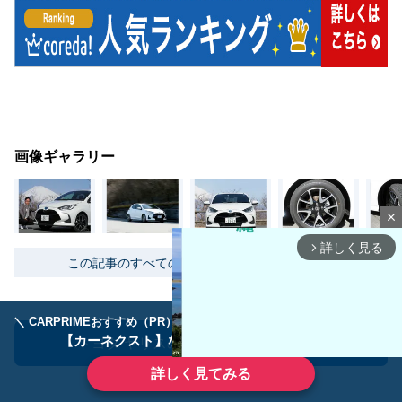
画像ギャラリー
close
詳しく見る
arrow_forward_ios
この記事のすべての画像を表示する（16枚）
＼ CARPRIMEおすすめ（PR） ／
ディーラーで手放すのはもったいない！
【カーネクスト】ならどんなクルマも高価買取
トヨタ ヤリスの中古車を見てみる
PR
詳しく見てみる