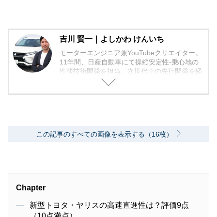
吉川 賢一｜よしかわ けんいち
モーターエンジニア兼YouTubeクリエイター。
11年間、日産自動車にて操縦安定性-乗心地の
性能技術開発を担当。次世代車の先行開発を経
て、スカイラインやフーガ等のFR高級車開発
に従事。その後、クルマの持つ「本音と建前」
を情報発信していきたいと考え、2016年10月
に日産自動車を退職。ライター兼YouTube動画
作成をしながら、モータージャーナリストへの
キャリア形成を目指している。
この記事のすべての画像を表示する（16枚）
Chapter
新型トヨタ・ヤリスの高速直進性は？評価9点
（10点満点）