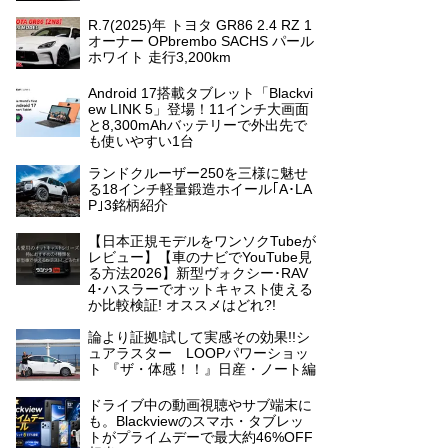
R.7(2025)年 トヨタ GR86 2.4 RZ 1
オーナー OPbrembo SACHS パール
ホワイト 走行3,200km
Android 17搭載タブレット「Blackvi
ew LINK 5」登場！11インチ大画面
と8,300mAhバッテリーで外出先で
も使いやすい1台
ランドクルーザー250を三様に魅せ
る18インチ軽量鍛造ホイール｢A･LA
P｣3銘柄紹介
【日本正規モデルをワンソクTubeが
レビュー】【車のナビでYouTube見
る方法2026】新型ヴォクシー･RAV
4･ハスラーでオットキャスト使える
か比較検証! オススメはどれ?!
論より証拠!試して実感その効果!!シ
ュアラスター LOOPパワーショッ
ト 『ザ・体感！！』日産・ノート編
ドライブ中の動画視聴やサブ端末に
も。Blackviewのスマホ・タブレッ
トがプライムデーで最大約46%OFF