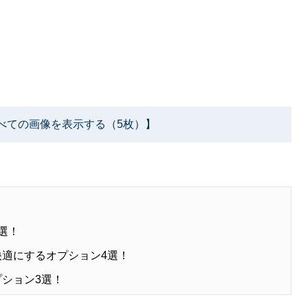
べての画像を表示する（5枚）】
選！
快適にするオプション4選！
プション3選！