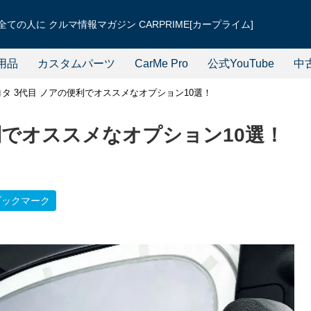
ての人に クルマ情報マガジン CARPRIME[カープライム]
用品
カスタムパーツ
CarMe Pro
公式YouTube
中
ヨタ 3代目 ノアの便利でオススメなオプション10選！
利でオススメなオプション10選！
ブックマーク