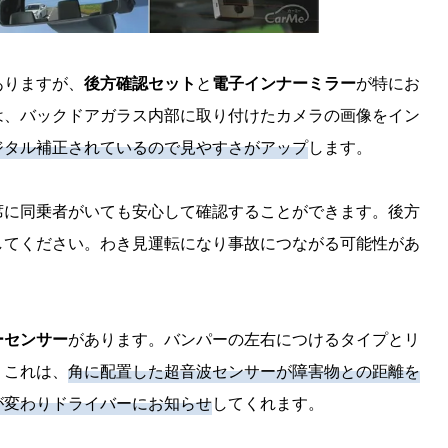
ありますが、
後方確認セット
と
電子インナーミラー
が特にお
は、バックドアガラス内部に取り付けたカメラの画像をイン
ジタル補正されているので見やすさがアップ
します。
席に同乗者がいても安心して確認することができます。後方
してください。わき見運転になり事故につながる可能性があ
ーセンサー
があります。バンパーの左右につけるタイプとリ
。これは、
角に配置した超音波センサーが障害物との距離を
が変わりドライバーにお知らせ
してくれます。