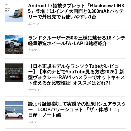
Android 17搭載タブレット「Blackview LINK
5」登場！11インチ大画面と8,300mAhバッテ
リーで外出先でも使いやすい1台
エンタメ
ランドクルーザー250を三様に魅せる18インチ
軽量鍛造ホイール｢A･LAP｣3銘柄紹介
クルマ
【日本正規モデルをワンソクTubeがレビュ
ー】【車のナビでYouTube見る方法2026】新
型ヴォクシー･RAV4･ハスラーでオットキャス
ト使えるか比較検証! オススメはどれ?!
カーライフ
論より証拠!試して実感その効果!!シュアラスタ
ー LOOPパワーショット 『ザ・体感！！』
日産・ノート編
クルマ