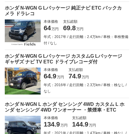
ホンダ N-WGN G Lパッケージ 純正ナビ ETC バックカ
メラ ドラレコ
本体価格
支払総額
64
69.8
万円
万円
年式：2017年
走行距離：2.4万km
車検：車検整備
付
なし
ホンダ N-WGN G Lパッケージ カスタムG Lパッケージ
ギャザズ ナビ TV ETC ドライブレコーダ付
本体価格
支払総額
64.9
74.9
万円
万円
年式：2016年
走行距離：2.3万km
車検：検なし
なし
ホンダ N-WGN L ホンダ センシング 4WD カスタム L ホ
ンダ センシング 4WD ワンオーナー ・禁煙車・ETC
本体価格
支払総額
134.9
144.9
万円
万円
年式：2021年
走行距離：1.4万km
車検：検なし