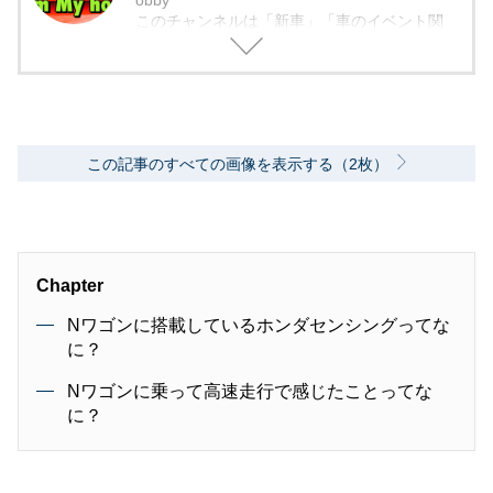
obby
このチャンネルは「新車」「車のイベント関
係」を主に配信しております。我々は実車動画
の日本最速配信を目標に活動しておりまので、
いち早く実車動画をご覧になりたい方は是非チ
ャンネル登録をよろしくお願い致します。
この記事のすべての画像を表示する（2枚）
Chapter
Nワゴンに搭載しているホンダセンシングってな
に？
Nワゴンに乗って高速走行で感じたことってな
に？