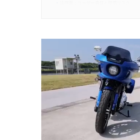
法律面：ユーザー責任と賠償リスク
安全面：重大事故を招く可能性
車検面：未改修だと不合格も
ディーラー予約のコツと入庫時の準
リコール対応でよくある質問Q&A
過去の大規模リコール事例から学ぶ
世界最大規模：タカタ製エアバッグ問題
ハイブリッド車：トヨタ・プリウス他の
教訓：三菱自動車のリコール隠し
【まとめ】リコール対応で愛車と安