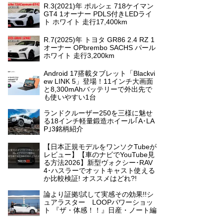
R.3(2021)年 ポルシェ 718ケイマン
GT4 1オーナー PDLS付きLEDライ
ト ホワイト 走行17,400km
R.7(2025)年 トヨタ GR86 2.4 RZ 1
オーナー OPbrembo SACHS パール
ホワイト 走行3,200km
Android 17搭載タブレット「Blackvi
ew LINK 5」登場！11インチ大画面
と8,300mAhバッテリーで外出先で
も使いやすい1台
ランドクルーザー250を三様に魅せ
る18インチ軽量鍛造ホイール｢A･LA
P｣3銘柄紹介
【日本正規モデルをワンソクTubeが
レビュー】【車のナビでYouTube見
る方法2026】新型ヴォクシー･RAV
4･ハスラーでオットキャスト使える
か比較検証! オススメはどれ?!
論より証拠!試して実感その効果!!シ
ュアラスター LOOPパワーショッ
ト 『ザ・体感！！』日産・ノート編