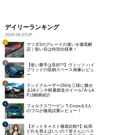
デイリーランキング
2026.08.07UP
マツダ2のグレードの違いを徹底解
説｜狙い目は特別仕様車！
【使い勝手は良好!?】ヴィッツ ハイ
ブリッドの収納スペース画像レビュ
ー
ランドクルーザー250を三様に魅せ
る18インチ軽量鍛造ホイール｢A･LA
P｣3銘柄紹介
フォルクスワーゲン T-Crossを3人
のプロが徹底試乗レビュー！
【オットキャスト徹底比較!!】結局
どれを買えばいいの？皆さんにベス