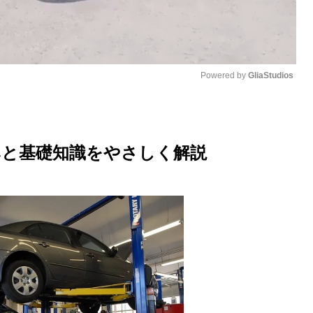
Powered by 
GliaStudios
M
u
みと基礎知識をやさしく解説
t
e