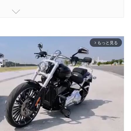
備チェックリスト
と誤解の真実
もっと見る
arrow_forward_ios
安全対策
制御不具合
全を守るポイント