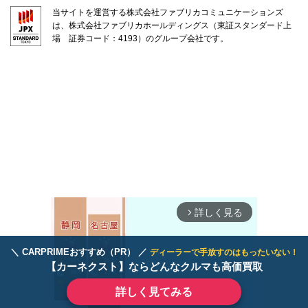
当サイトを運営する株式会社ファブリカコミュニケーションズ
は、株式会社ファブリカホールディングス（東証スタンダード上
場 証券コード：4193）のグループ会社です。
詳しく見る
arrow_forward_ios
＼ CARPRIMEおすすめ（PR） ／
ディーラーで手放すのはもったいない！
【カーネクスト】ならどんなクルマも高価買取
詳しく見てみる