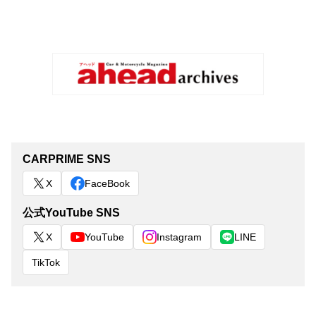
CARPRIME SNS
X
FaceBook
公式YouTube SNS
X
YouTube
Instagram
LINE
TikTok