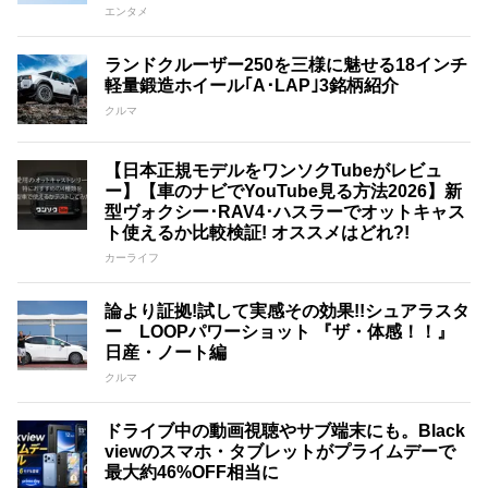
エンタメ
ランドクルーザー250を三様に魅せる18インチ
軽量鍛造ホイール｢A･LAP｣3銘柄紹介
クルマ
【日本正規モデルをワンソクTubeがレビュ
ー】【車のナビでYouTube見る方法2026】新
型ヴォクシー･RAV4･ハスラーでオットキャス
ト使えるか比較検証! オススメはどれ?!
カーライフ
論より証拠!試して実感その効果!!シュアラスタ
ー LOOPパワーショット 『ザ・体感！！』
日産・ノート編
クルマ
ドライブ中の動画視聴やサブ端末にも。Black
viewのスマホ・タブレットがプライムデーで
最大約46%OFF相当に