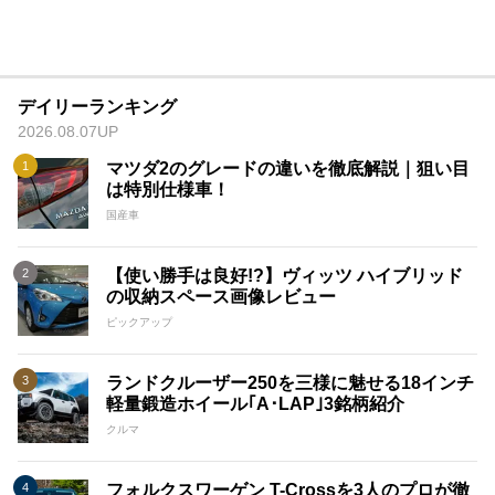
デイリーランキング
2026.08.07UP
マツダ2のグレードの違いを徹底解説｜狙い目
は特別仕様車！
国産車
【使い勝手は良好!?】ヴィッツ ハイブリッド
の収納スペース画像レビュー
ピックアップ
ランドクルーザー250を三様に魅せる18インチ
軽量鍛造ホイール｢A･LAP｣3銘柄紹介
クルマ
フォルクスワーゲン T-Crossを3人のプロが徹