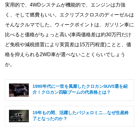
実用的で、
4WD
システムが機能的で、エンジンは力強
く、そして燃費もいい。エクリプスクロスのディーゼルは
そんなクルマでした。ウィークポイントは、ガソリン車に
比べると価格がちょっと高い(車両価格差は約
30
万円だけ
ど免税や減税措置により実質差は
15
万円程度)ことと、価
格を抑えられる
2WD
車が選べないことくらいでしょう
か。
1990年代に一世を風靡したクロカンSUV5選を紹
介！クロカン四駆ブームの代表格とは？
19年もの間、活躍したパジェロミニ…なぜ生産終
了となったのか？