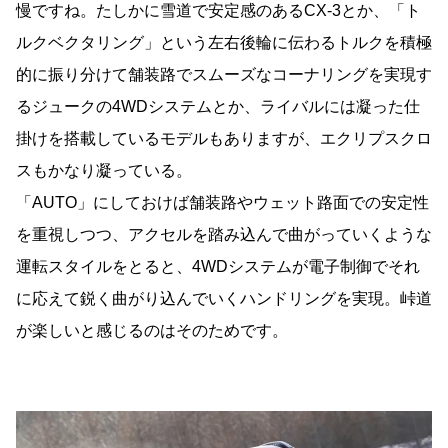
慢ですね。たしかに雪道で安定感のある
CX-3
とか、「ト
ルクベクタリング」という左右後輪に伝わるトルクを積極
的に振り分けて舗装路でスムーズなコーナリングを実現す
るジュークの
4WD
システムとか、ライバルには凝った仕
掛けを搭載しているモデルもありますが、エクリプスクロ
スもかなり凝っている。
「
AUTO
」にしておけば舗装路やウェット路面での安定性
を重視しつつ、アクセルを踏み込んで曲がっていくような
運転スタイルをとると、
4WD
システムが電子制御でそれ
に応えて鋭く曲がり込んでいくハンドリングを実現。峠道
が楽しいと感じるのはそのためです。