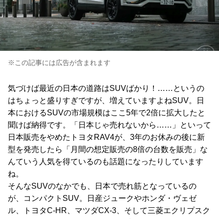
※この記事には広告が含まれます
気づけば最近の日本の道路は
SUV
ばかり！
……
というの
はちょっと盛りすぎですが、増えていますよね
SUV
。日
本における
SUV
の市場規模はここ
5
年で
2
倍に拡大したと
聞けば納得です。「日本じゃ売れないから
……
」といって
日本販売をやめたトヨタ
RAV4
が、
3
年のお休みの後に新
型を発売したら「月間の想定販売の
8
倍の台数を販売」な
んていう人気を得ているのも話題になったりしています
ね。
そんな
SUV
のなかでも、日本で売れ筋となっているの
が、コンパクト
SUV
。日産ジュークやホンダ・ヴェゼ
ル、トヨタ
C-HR
、マツダ
CX-3
、そして三菱エクリプスク