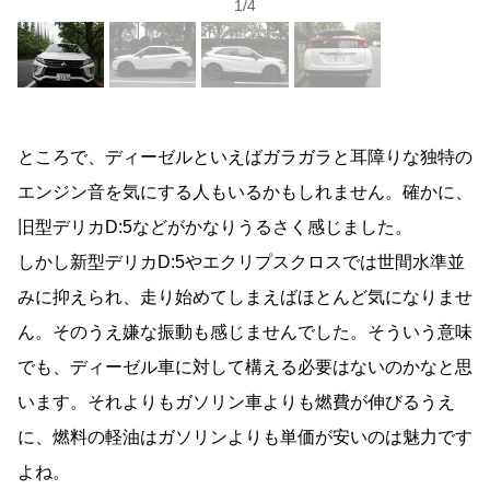
1
/
4
ところで、ディーゼルといえばガラガラと耳障りな独特の
エンジン音を気にする人もいるかもしれません。確かに、
旧型デリカ
D:5
などがかなりうるさく感じました。
しかし新型デリカ
D:5
やエクリプスクロスでは世間水準並
みに抑えられ、走り始めてしまえばほとんど気になりませ
ん。そのうえ嫌な振動も感じませんでした。そういう意味
でも、ディーゼル車に対して構える必要はないのかなと思
います。それよりもガソリン車よりも燃費が伸びるうえ
に、燃料の軽油はガソリンよりも単価が安いのは魅力です
よね。