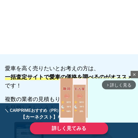
愛車を高く売りたいとお考えの方は、
close
一括査定サイトで愛車の価格を調べるのがオススメ
です！
詳しく見る
arrow_forward_ios
複数の業者の見積もりを比較して
最高価格
での売却
を目指しましょう！
＼ CARPRIMEおすすめ（PR） ／
ディーラーで手放すのはもったいない！
【カーネクスト】ならどんなクルマも高価買取
詳しく見てみる