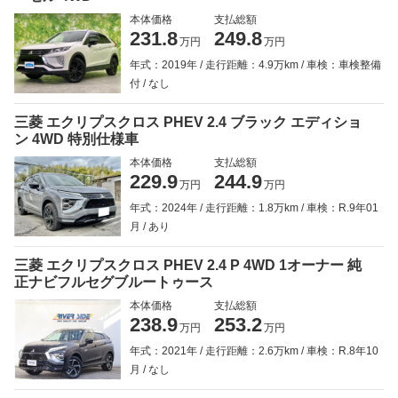
本体価格
支払総額
231.8
249.8
万円
万円
年式：2019年
走行距離：4.9万km
車検：車検整備
付
なし
三菱 エクリプスクロス PHEV 2.4 ブラック エディショ
ン 4WD 特別仕様車
本体価格
支払総額
229.9
244.9
万円
万円
年式：2024年
走行距離：1.8万km
車検：R.9年01
月
あり
三菱 エクリプスクロス PHEV 2.4 P 4WD 1オーナー 純
正ナビフルセグブルートゥース
本体価格
支払総額
238.9
253.2
万円
万円
年式：2021年
走行距離：2.6万km
車検：R.8年10
月
なし