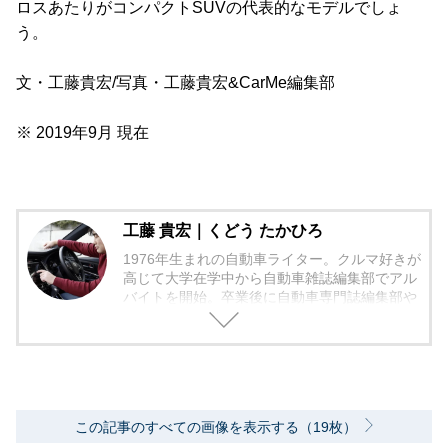
ロスあたりがコンパクト
SUV
の代表的なモデルでしょ
う。
文・工藤貴宏/写真・工藤貴宏&CarMe編集部
※ 2019年9月 現在
工藤 貴宏｜くどう たかひろ
1976年生まれの自動車ライター。クルマ好きが
高じて大学在学中から自動車雑誌編集部でアル
バイトを開始。卒業後に自動車専門誌編集部や
編集プロダクションを経て、フリーの自動車ラ
イターとして独立。新車紹介、使い勝手やバイ
ヤーズガイドを中心に雑誌やWEBに執筆してい
る。心掛けているのは「そのクルマは誰を幸せ
にするのか？」だ。現在の愛車はルノー・ルー
テシアR.S.トロフィーとディーゼルエンジン搭
この記事のすべての画像を表示する（19枚）
載のマツダCX-5。日本自動車ジャーナリスト協