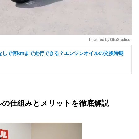
Powered by 
GliaStudios
なしで何kmまで走行できる？エンジンオイルの交換時期
M
u
t
e
ルの仕組みとメリットを徹底解説