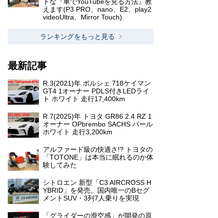
トな『車でYouTubeを見る方法』教
えます(P3 PRO、nano、E2、play2
videoUltra、Mirror Touch)
ランキングをもっと見る
最新記事
R.3(2021)年 ポルシェ 718ケイマン
GT4 1オーナー PDLS付きLEDライ
ト ホワイト 走行17,400km
R.7(2025)年 トヨタ GR86 2.4 RZ 1
オーナー OPbrembo SACHS パール
ホワイト 走行3,200km
アルファード級の快適さ!? トヨタの
「TOTONE」は本当に眠れるのか体
験してみた
シトロエン 新型「C3 AIRCROSS H
YBRID」を発売。国内唯一のBセグ
メントSUV・3列7人乗りを実現
「グライダーの滑空感」が開発の原