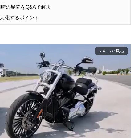
時の疑問をQ&Aで解決
大化するポイント
もっと見る
arrow_forward_ios