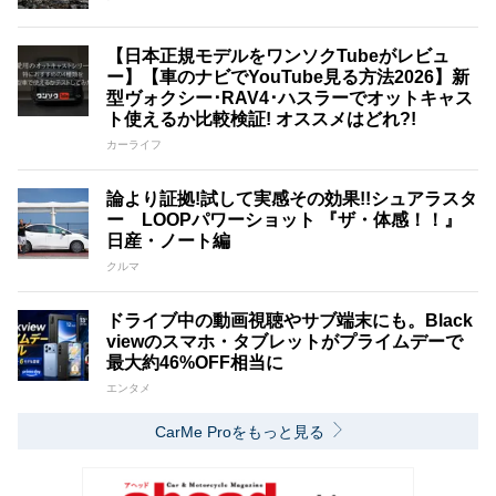
【日本正規モデルをワンソクTubeがレビュ
ー】【車のナビでYouTube見る方法2026】新
型ヴォクシー･RAV4･ハスラーでオットキャス
ト使えるか比較検証! オススメはどれ?!
カーライフ
論より証拠!試して実感その効果!!シュアラスタ
ー LOOPパワーショット 『ザ・体感！！』
日産・ノート編
クルマ
ドライブ中の動画視聴やサブ端末にも。Black
viewのスマホ・タブレットがプライムデーで
最大約46%OFF相当に
エンタメ
CarMe Proをもっと見る