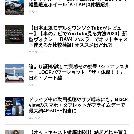
軽量鍛造ホイール｢A･LAP｣3銘柄紹介
クルマ
【日本正規モデルをワンソクTubeがレビュ
ー】【車のナビでYouTube見る方法2026】新
型ヴォクシー･RAV4･ハスラーでオットキャス
ト使えるか比較検証! オススメはどれ?!
カーライフ
論より証拠!試して実感その効果!!シュアラスタ
ー LOOPパワーショット 『ザ・体感！！』
日産・ノート編
クルマ
ドライブ中の動画視聴やサブ端末にも。Black
viewのスマホ・タブレットがプライムデーで
最大約46%OFF相当に
エンタメ
【オットキャスト徹底比較!!】結局どれを買え