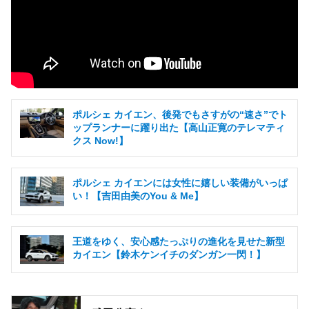
ポルシェ カイエン、後発でもさすがの“速さ”でト
ップランナーに躍り出た【高山正寛のテレマティ
クス Now!】
ポルシェ カイエンには女性に嬉しい装備がいっぱ
い！【吉田由美のYou & Me】
王道をゆく、安心感たっぷりの進化を見せた新型
カイエン【鈴木ケンイチのダンガン一閃！】