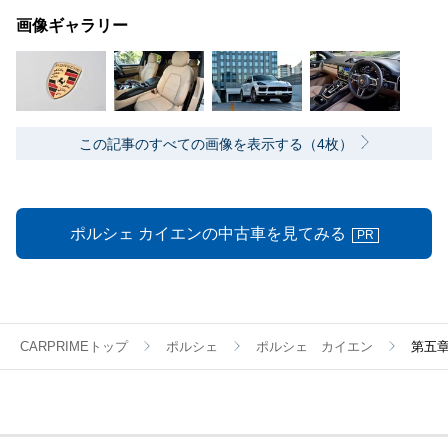
画像ギャラリー
この記事のすべての画像を表示する（4枚）
ポルシェ カイエンの中古車を見てみる
PR
CARPRIMEトップ
ポルシェ
ポルシェ カイエン
第五