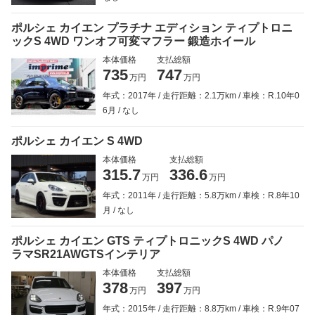
ポルシェ カイエン プラチナ エディション ティプトロニ
ックS 4WD ワンオフ可変マフラー 鍛造ホイール
本体価格
支払総額
735
747
万円
万円
年式：2017年
走行距離：2.1万km
車検：R.10年0
6月
なし
ポルシェ カイエン S 4WD
本体価格
支払総額
315.7
336.6
万円
万円
年式：2011年
走行距離：5.8万km
車検：R.8年10
月
なし
ポルシェ カイエン GTS ティプトロニックS 4WD パノ
ラマSR21AWGTSインテリア
本体価格
支払総額
378
397
万円
万円
年式：2015年
走行距離：8.8万km
車検：R.9年07