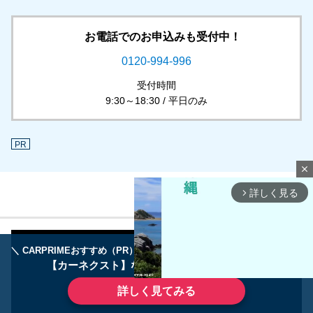
お電話でのお申込みも受付中！
0120-994-996
受付時間
9:30～18:30 / 平日のみ
PR
close
詳しく見る
arrow_forward_ios
＼ CARPRIMEおすすめ（PR） ／
ディーラーで手放すのはもったいない！
【カーネクスト】ならどんなクルマも高価買取
詳しく見てみる