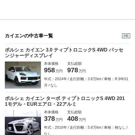
カイエンの中古車一覧
PR
ポルシェ カイエン 3.0 ティプトロニックS 4WD パッセ
ンジャーディスプレイ
本体価格
支払総額
958
978
万円
万円
年式：2024年
走行距離：3.8万km
車検：R.9年01
月
なし
ポルシェ カイエン ターボ ティプトロニックS 4WD 201
1モデル・EURエアロ・22アルミ
本体価格
支払総額
378
408
万円
万円
年式：2010年
走行距離：5.8万km
車検：検なし
なし