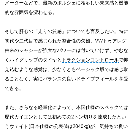
メーターなどで、最新のポルシェに相応しい未来感と機能
的な雰囲気を漂わせる。
そして肝心の「走りの質感」についても言及したい。特に
初代や二代目で感じられた整合性の欠如、VWトゥアレグ
由来の
シャシー
が強大なパワーには付いていけず、やむな
くハイグリップのタイヤと
トラクションコントロール
で抑
え込むような感覚は、少なくともベーシック版では感じ取
ることなく、実にバランスの良いドライブフィールを享受
できる。
また、さらなる軽量化によって、本国仕様のスペックでは
歴代カイエンとしては初めての2トン切りを達成したとい
うウェイト(日本仕様の公表値は2040kg)が、気持ちの良い