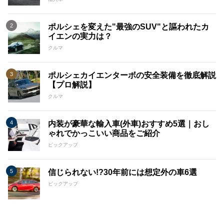
ポルシェを変えた"最強のSUV"と謳われたカ
イエンの実力は？
クルマ
ポルシェカイエンターボの安全装備を徹底解説
【プロ解説】
クルマ
内装が豪華な輸入車(外車)おすすめ5選｜おし
ゃれでかっこいい商品をご紹介
ピックアップ
信じられない!?30年前には想定外の車6選
ピックアップ