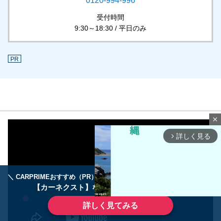
0120-994-996
受付時間
9:30～18:30 / 平日のみ
PR
close
詳しく見る
arrow_forward_ios
＼ CARPRIMEおすすめ（PR） ／
ディーラーで手放すのはもったいない！
【カーネクスト】ならどんなクルマも高価買取
詳しく見てみる