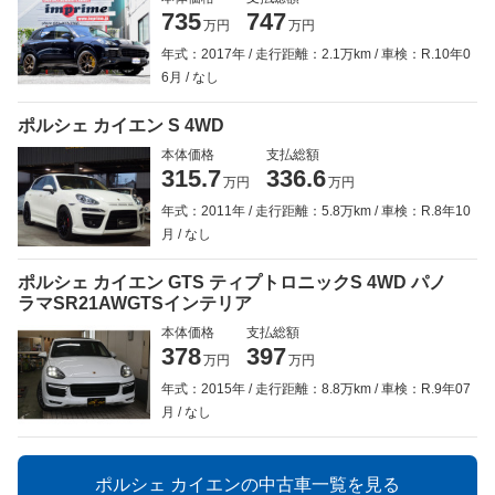
735
747
万円
万円
年式：2017年
走行距離：2.1万km
車検：R.10年0
6月
なし
ポルシェ カイエン S 4WD
本体価格
支払総額
315.7
336.6
万円
万円
年式：2011年
走行距離：5.8万km
車検：R.8年10
月
なし
ポルシェ カイエン GTS ティプトロニックS 4WD パノ
ラマSR21AWGTSインテリア
本体価格
支払総額
378
397
万円
万円
年式：2015年
走行距離：8.8万km
車検：R.9年07
月
なし
ポルシェ カイエンの中古車一覧を見る