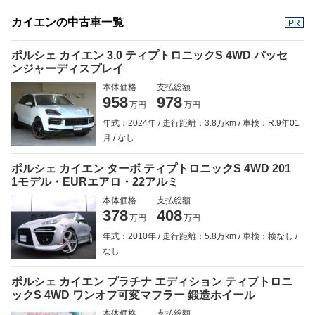
カイエンの中古車一覧
PR
ポルシェ カイエン 3.0 ティプトロニックS 4WD パッセ
ンジャーディスプレイ
本体価格
支払総額
958
978
万円
万円
年式：2024年
走行距離：3.8万km
車検：R.9年01
月
なし
ポルシェ カイエン ターボ ティプトロニックS 4WD 201
1モデル・EURエアロ・22アルミ
本体価格
支払総額
378
408
万円
万円
年式：2010年
走行距離：5.8万km
車検：検なし
なし
ポルシェ カイエン プラチナ エディション ティプトロニ
ックS 4WD ワンオフ可変マフラー 鍛造ホイール
本体価格
支払総額