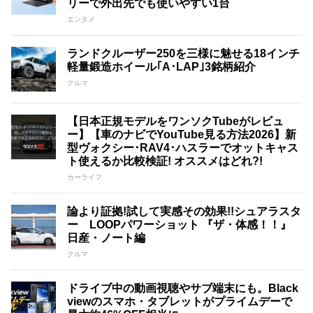
リーで外出先でも使いやすい1台
エンタメ
ランドクルーザー250を三様に魅せる18インチ
軽量鍛造ホイール｢A･LAP｣3銘柄紹介
クルマ
【日本正規モデルをワンソクTubeがレビュ
ー】【車のナビでYouTube見る方法2026】新
型ヴォクシー･RAV4･ハスラーでオットキャス
ト使えるか比較検証! オススメはどれ?!
カーライフ
論より証拠!試して実感その効果!!シュアラスタ
ー LOOPパワーショット 『ザ・体感！！』
日産・ノート編
クルマ
ドライブ中の動画視聴やサブ端末にも。Black
viewのスマホ・タブレットがプライムデーで