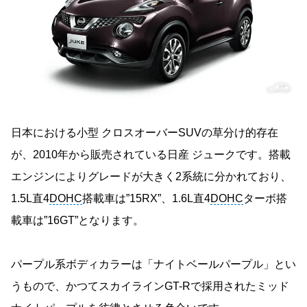
日本における小型 クロスオーバーSUVの草分け的存在
が、2010年から販売されている日産 ジュークです。搭載
エンジンによりグレードが大きく2系統に分かれており、
1.5L直4
DOHC
搭載車は”15RX”、1.6L直4
DOHC
ターボ搭
載車は”16GT”となります。
パープル系ボディカラーは「ナイトベールパープル」とい
うもので、かつてスカイラインGT-Rで採用されたミッド